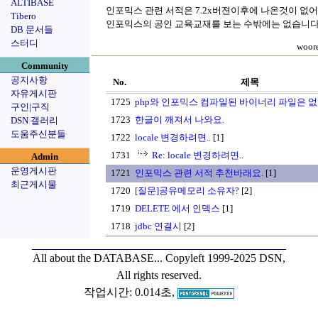
ALTIBASE
인포믹스 관련 서적은 7.2x버젼이후에 나온것이 없어
Tibero
인포믹스의 공인 교육교재를 보는 수밖에는 없습니다
DB 문서들
스터디
woor
Community
공지사항
No.
제목
자유게시판
1725
php와 인포믹스 컴파일된 바이너리 파일은 
구인|구직
1723
한글이 깨져서 나와요.
DSN 갤러리
도움주신분들
1722
locale 변경하려면..
[1]
1731
Re: locale 변경하려면..
Admin
운영게시판
1721
인포믹스 관련 서적 추천바래요.
[1]
최근게시물
1720
[질문]공유메모리 소유자?
[2]
1719
DELETE 에서 인덱스
[1]
1718
jdbc 연결시
[2]
All about the DATABASE...
Copyleft 1999-2025 DSN,
All rights reserved.
작업시간: 0.014초,