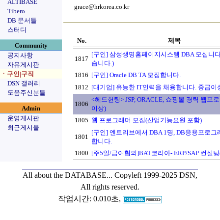
ALTIBASE
grace@hrkorea.co.kr
Tibero
DB 문서들
스터디
No.
제목
Community
[구인] 삼성생명홈페이지시스템 DBA 모십니다
공지사항
1817
습니다.)
자유게시판
ㆍ구인|구직
1816
[구인] Oracle DB TA 모집합니다.
DSN 갤러리
1812
[대기업] 유능한 IT인력을 채용합니다. 중급이
도움주신분들
<헤드헌팅> JSP, ORACLE, 쇼핑몰 경력 웹
1806
Admin
이상)
운영게시판
1805
웹 프로그래머 모집(산업기능요원 포함)
최근게시물
[구인] 엔트리브에서 DBA 1명, DB응용프로
1801
합니다.
1800
[주5일/급여협의]BAT코리아- ERP/SAP 컨설
All about the DATABASE...
Copyleft 1999-2025 DSN,
All rights reserved.
작업시간: 0.010초,