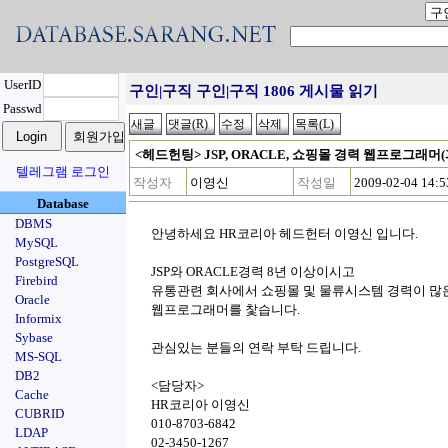
UserID
구인|구직 구인|구직 1806 게시물 읽기
Passwd
<헤드헌팅> JSP, ORACLE, 쇼핑몰 경력 웹프로그래머
텔레그램 로그인
작성자
이영신
작성일
2009-02-04 14:5
Database
DBMS
안녕하세요 HR코리아 헤드헌터 이영신 입니다.
MySQL
PostgreSQL
JSP와 ORACLE경력 8년 이상이시고
Firebird
유통관련 회사에서 쇼핑몰 및 물류시스템 경력이 많
Oracle
웹프로그래머를 찿습니다.
Informix
Sybase
관심있는 분들의 연락 부탁 드립니다.
MS-SQL
DB2
<담당자>
Cache
HR코리아 이영신
CUBRID
010-8703-6842
LDAP
02-3450-1267