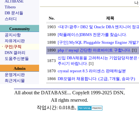
ALTIBASE
나
Tibero
DB 문서들
No.
제목
스터디
1903
<대구/광주> DB2 및 Oracle DBA 엔지니어 
Community
1899
[락플레이스]DBMS 전문가를 찾습니다.
공지사항
자유게시판
1898
[구인] MySQL Pluggable Storage Engine 
ㆍ구인|구직
1890
php // mysql 간단한 아르바이트 구합니다.
[1]
DSN 갤러리
신입 DBA채용을 고려하시는 기업담당자분은
도움주신분들
1873
주시기 바랍니다.
[1]
Admin
1870
crystal repeort 8.5 라이센스 판매하실분
운영게시판
1866
DB모델러 채용합니다. (고급, 7개월, 송파구)
최근게시물
All about the DATABASE...
Copyleft 1999-2025 DSN,
All rights reserved.
작업시간: 0.018초,