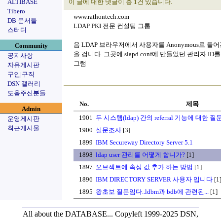
ALTIBASE
이 글에 대한 댓글이 총 1건 있습니다.
Tibero
www.rathontech.com
DB 문서들
LDAP PKI 전문 컨설팅 그룹
스터디
음 LDAP 브라우저에서 사용자를 Anonymous로 들어간
Community
을 겁니다. 그곳에 slapd.conf에 만들었던 관리자 
공지사항
그럼
자유게시판
구인|구직
DSN 갤러리
도움주신분들
No.
제목
Admin
1901
두 시스템(ldap) 간의 referral 기능에 대한
운영게시판
최근게시물
1900
설문조사
[3]
1899
IBM Secureway Directory Server 5.1
1898
ldap user 관리를 어떻게 합니가?
[1]
1897
오브젝트에 속성 값 추가 하는 방법
[1]
1896
IBM DIRECTORY SERVER 사용자 입니다
[1
1895
왕초보 질문임다..ldbm과 bdb에 관련된...
[1]
All about the DATABASE...
Copyleft 1999-2025 DSN,