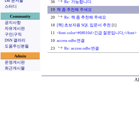
DB 문서들
36
Re: 가능합니다.
스터디
19
책 좀 추천해 주세요
Community
20
Re: 책 좀 추천해 주세요
공지사항
18
[책] 초보자용 SQL 입문서 추천
[1]
자유게시판
11
<font color=#0f010d>긴급 질문입니다,</font>
구인|구직
DSN 갤러리
10
access odbc연결
도움주신분들
23
Re: access odbc연결
Admin
운영게시판
최근게시물
Al