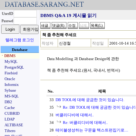
UserID
DBMS Q&A 19 게시물 읽기
Passwd
책 좀 추천해 주세요
텔레그램 로그인
작성자
신경철
작성일
2001-10-14 16:
Database
ㆍDBMS
Data Modelling 과 Database Design에 관한
MySQL
PostgreSQL
책 좀 추천해 주세요.(원서, 국내서, 번역서)
Firebird
Oracle
Informix
Sybase
No.
제목
MS-SQL
33
DB TOOL에 대해 궁금한 것이 있습니다.
DB2
35
Re: DB TOOL에 대해 궁금한 것이 있습니다
Cache
CUBRID
31
버클리디비에 대해서..
LDAP
34
Re: 버클리디비에 대해서..
ALTIBASE
28
테이블생성하는 구문을 텍스트편집기로....
Tibero