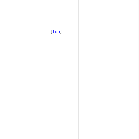
[
Top
]