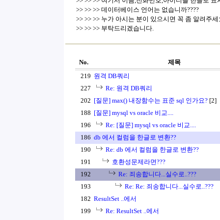
>> >> >> 여기서 이름,전화번호,아이디를 한글로 
>> >> >> 데이터베이스 언어는 없습니까????
>> >> >> 누가 아시는 분이 있으시면 꼭 좀 알려주세요
>> >> >> 부탁드리겠습니다.
No.
제목
219
원격 DB쿼리
227
Re: 원격 DB쿼리
202
[질문] max() 내장함수는 표준 sql 인가요?
[2]
188
[질문] mysql vs oracle 비교....
196
Re: [질문] mysql vs oracle 비교....
186
db 에서 컬럼을 한글로 변환??
190
Re: db 에서 컬럼을 한글로 변환??
191
호환성문제라면???
192
Re: 죄송합니다...실수로..???
193
Re: Re: 죄송합니다...실수로..???
182
ResultSet ..에서
199
Re: ResultSet ..에서