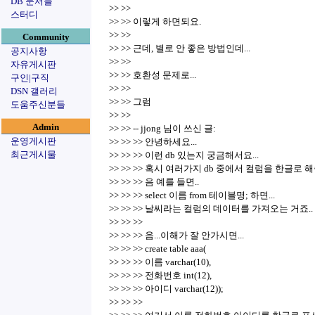
DB 문서들
>> >>
스터디
>> >> 이렇게 하면되요.
>> >>
Community
>> >> 근데, 별로 안 좋은 방법인데...
공지사항
>> >>
자유게시판
>> >> 호환성 문제로...
구인|구직
>> >>
DSN 갤러리
>> >> 그럼
도움주신분들
>> >>
Admin
>> >> -- jjong 님이 쓰신 글:
운영게시판
>> >> >> 안녕하세요...
최근게시물
>> >> >> 이런 db 있는지 궁금해서요...
>> >> >> 혹시 여러가지 db 중에서 컬럼을 한글로 
>> >> >> 음 예를 들면..
>> >> >> select 이름 from 테이블명; 하면...
>> >> >> 날씨라는 컬럼의 데이터를 가져오는 거죠..
>> >> >>
>> >> >> 음...이해가 잘 안가시면...
>> >> >> create table aaa(
>> >> >> 이름 varchar(10),
>> >> >> 전화번호 int(12),
>> >> >> 아이디 varchar(12));
>> >> >>