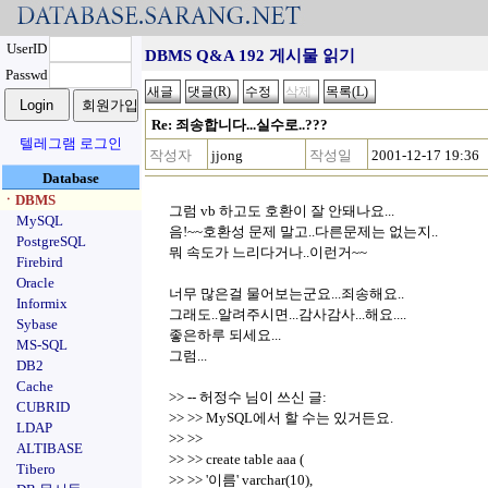
UserID
DBMS Q&A 192 게시물 읽기
Passwd
Re: 죄송합니다...실수로..???
텔레그램 로그인
작성자
jjong
작성일
2001-12-17 19:36
Database
ㆍDBMS
그럼 vb 하고도 호환이 잘 안돼나요...
MySQL
음!~~호환성 문제 말고..다른문제는 없는지..
PostgreSQL
뭐 속도가 느리다거나..이런거~~
Firebird
Oracle
너무 많은걸 물어보는군요...죄송해요..
Informix
그래도..알려주시면...감사감사...해요....
Sybase
좋은하루 되세요...
MS-SQL
그럼...
DB2
Cache
>> -- 허정수 님이 쓰신 글:
CUBRID
>> >> MySQL에서 할 수는 있거든요.
LDAP
>> >>
ALTIBASE
>> >> create table aaa (
Tibero
>> >> '이름' varchar(10),