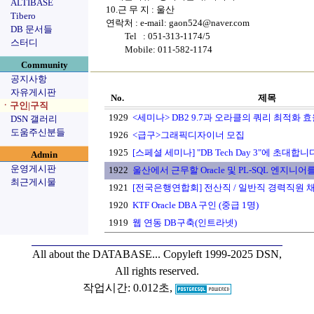
ALTIBASE
10.근 무 지 : 울산
Tibero
연락처 : e-mail: gaon524@naver.com
DB 문서들
Tel : 051-313-1174/5
스터디
Mobile: 011-582-1174
Community
공지사항
자유게시판
No.
제목
ㆍ구인|구직
1929
<세미나> DB2 9.7과 오라클의 쿼리 최적화 
DSN 갤러리
도움주신분들
1926
<급구>그래픽디자이너 모집
1925
[스페셜 세미나] "DB Tech Day 3"에 초대합니
Admin
운영게시판
1922
울산에서 근무할 Oracle 및 PL-SQL 엔지니어를
최근게시물
1921
[전국은행연합회] 전산직 / 일반직 경력직원 채용
1920
KTF Oracle DBA 구인 (중급 1명)
1919
웹 연동 DB구축(인트라넷)
All about the DATABASE...
Copyleft 1999-2025 DSN,
All rights reserved.
작업시간: 0.012초,