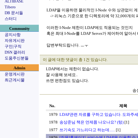
ALTIBASE
Tibero
LDAP을 이용하면 물리적인 I-Node 수와 상관없이
DB 문서들
-> 리눅스 기준으로 한 디렉토리에 약 32,000개의
스터디
이러한 I-Node 제한이 LDAP에도 적용되는 것인지
Community
혹은 최대 I-Node를 LDAP Server가 제어하여 알아
공지사항
자유게시판
답변부탁드립니다. ㅡㅜ
구인|구직
DSN 갤러리
도움주신분들
이 글에 대한 댓글이 총 1건 있습니다.
Admin
LDAP에서는 제한이 없습니다.
운영게시판
잘 사용해 보세요..
최근게시물
쓰면 편한점도 있습니다.
송상
No.
제목
1979
LDAP관련 자료를 구하고 있습니다. 도와주
1978
송상준님 책은 언제쯤 나오나요? (텅)
[1]
1977
쓰기속도 가느리다고 하는데......
[1]
1976
[질문]홈페이지 서비스에 LDAP을 이용할 수