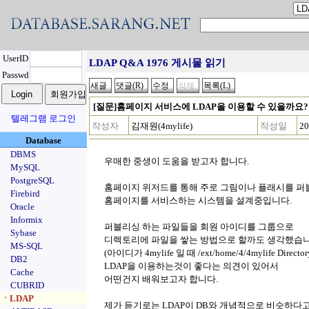
UserID
LDAP Q&A 1976 게시물 읽기
Passwd
[질문]홈페이지 서비스에 LDAP을 이용할 수 있을까요?
텔레그램 로그인
작성자
김재원(4mylife)
작성일
20
Database
DBMS
우매한 중생이 도움을 받고자 합니다.
MySQL
PostgreSQL
홈페이지 위저드를 통해 주로 그림이나 플래시를 퍼
Firebird
홈페이지를 서비스하는 시스템을 설계중입니다.
Oracle
Informix
퍼블리싱 하는 파일들을 회원 아이디를 그룹으로
Sybase
디렉토리에 파일을 쌓는 방법으로 할까도 생각했습
MS-SQL
(아이디가 4mylife 일 때 /ext/home/4/4mylife Direct
DB2
LDAP을 이용하는것이 좋다는 의견이 있어서
Cache
어떤건지 배워보고자 합니다.
CUBRID
ㆍLDAP
제가 듣기로는 LDAP이 DB와 개념적으로 비슷하다