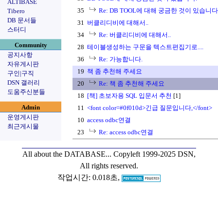
ALTIBASE
35
Re: DB TOOL에 대해 궁금한 것이 있습니다
Tibero
DB 문서들
31
버클리디비에 대해서..
스터디
34
Re: 버클리디비에 대해서..
Community
28
테이블생성하는 구문을 텍스트편집기로....
공지사항
36
Re: 가능합니다.
자유게시판
19
책 좀 추천해 주세요
구인|구직
DSN 갤러리
20
Re: 책 좀 추천해 주세요
도움주신분들
18
[책] 초보자용 SQL 입문서 추천
[1]
Admin
11
<font color=#0f010d>긴급 질문입니다,</font>
운영게시판
10
access odbc연결
최근게시물
23
Re: access odbc연결
All about the DATABASE...
Copyleft 1999-2025 DSN,
All rights reserved.
작업시간: 0.018초,