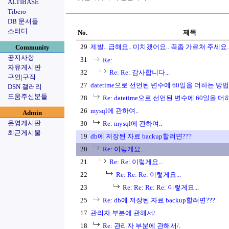
ALTIBASE
Tibero
DB 문서들
스터디
No.
제목
29
제발.. 급해요.. 미치겠어요.. 꼭좀 가르쳐 주세요..
Community
공지사항
31
Re:
자유게시판
32
Re: Re: 감사합니다...
구인|구직
27
datetime으로 선언된 변수에 60일을 더하는 방
DSN 갤러리
도움주신분들
28
Re: datetime으로 선언된 변수에 60일을 
26
mysql에 관하여..
Admin
운영게시판
30
Re: mysql에 관하여..
최근게시물
19
db에 저장된 자료 backup할려면???
20
Re: 이렇게요...
21
Re: Re: 이렇게요...
22
Re: Re: Re: 이렇게요...
23
Re: Re: Re: Re: 이렇게요...
25
Re: db에 저장된 자료 backup할려면???
17
관리자 부분에 관해서/.
18
Re: 관리자 부분에 관해서/.