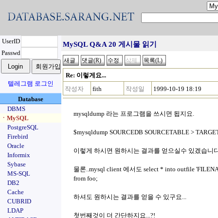
UserID
MySQL Q&A 20 게시물 읽기
Passwd
Re: 이렇게요...
텔레그램 로그인
작성자
fith
작성일
1999-10-19 18:19
Database
DBMS
mysqldump 라는 프로그램을 쓰시면 됩지요.
ㆍMySQL
PostgreSQL
$mysqldump SOURCEDB SOURCETABLE > TARGETFI
Firebird
Oracle
이렇게 하시면 원하시는 결과를 얻으실수 있겠습니다.
Informix
Sybase
물론..mysql client 에서도 select * into outfile 'FILEN
MS-SQL
from foo;
DB2
Cache
하셔도 원하시는 결과를 얻을 수 있구요...
CUBRID
LDAP
첫번째것이 더 간단하지요...?!