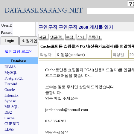
UserID
구인|구직 구인|구직 2068 게시물 읽기
Passwd
Cache로만든 쇼핑몰과 PG사(신용카드결재)를 연결해주
텔레그램 로그인
작성자
이원용(pandwet)
작성일
20
Database
DBMS
Cache로만든 쇼핑몰과 PG사(신용카드결재)를 연
MySQL
프로그래머님을 찾습니다....
PostgreSQL
Firebird
보수는 멜로 주시면 상담해드리겠습니다..
Oracle
급합니다...
Informix
언능 메일 주세요^^
Sybase
MS-SQL
jordanbook@hotmail.com
DB2
Cache
02-536-6267
CUBRID
LDAP
연락주세요^^