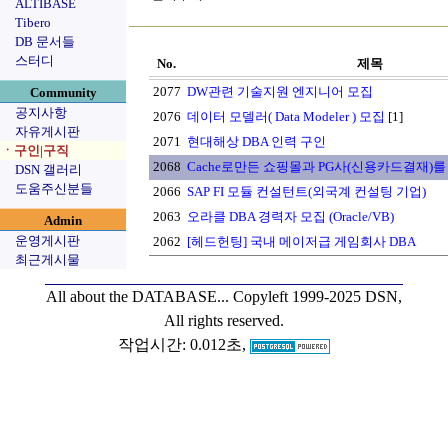
ALTIBASE
Tibero
DB 문서들
스터디
No.
제목
2077
DW관련 기술지원 엔지니어 모집
Community
공지사항
2076
데이터 모델러( Data Modeler ) 모집
[1]
자유게시판
2071
현대해상 DBA 인력 구인
ㆍ구인|구직
2068
Cache로만든 쇼핑몰과 PG사(신용카드결재)를
DSN 갤러리
도움주신분들
2066
SAP FI 모듈 컨설턴트(외국계 컨설팅 기업)
2063
오라클 DBA 경력자 모집 (Oracle/VB)
Admin
운영게시판
2062
[헤드헌팅] 국내 메이저급 게임회사 DBA
최근게시물
All about the DATABASE...
Copyleft 1999-2025 DSN,
All rights reserved.
작업시간: 0.012초,