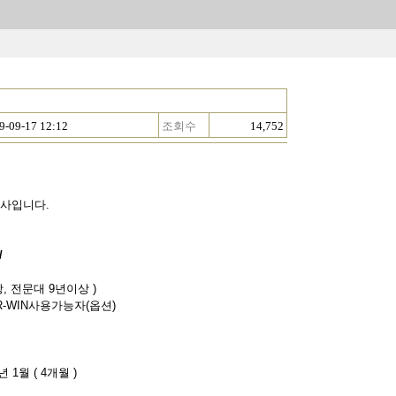
9-09-17 12:12
조회수
14,752
.
으로 출발한
하는 회사입니다.
/
상
,
전문대
9
년이상
)
R-WIN
사용가능자
(
옵션
)
년
1
월
( 4
개월
)