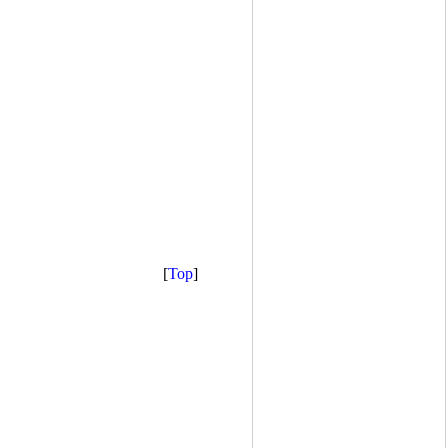
[
Top
]