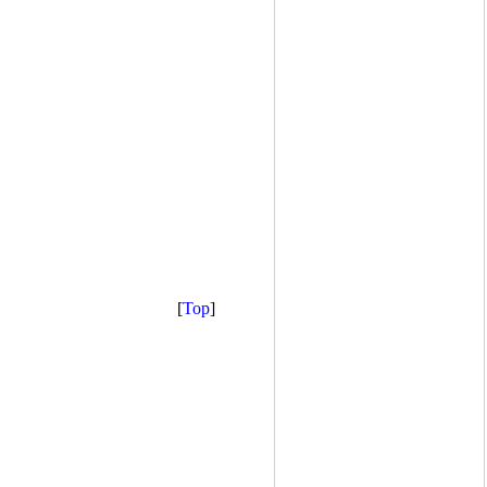
[
Top
]