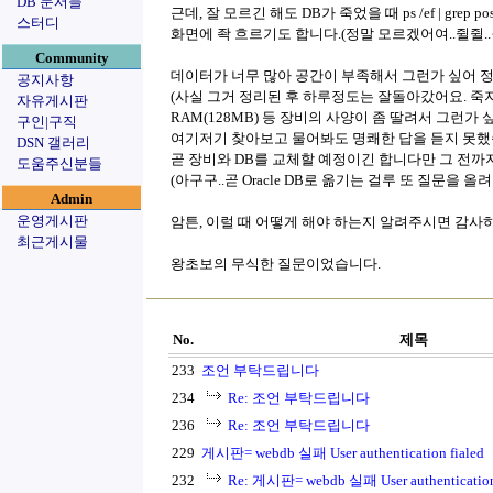
DB 문서들
근데, 잘 모르긴 해도 DB가 죽었을 때 ps /ef | gr
스터디
화면에 좍 흐르기도 합니다.(정말 모르겠어여..쥘쥘..
Community
데이터가 너무 많아 공간이 부족해서 그런가 싶어 정
공지사항
(사실 그거 정리된 후 하루정도는 잘돌아갔어요. 죽지
자유게시판
RAM(128MB) 등 장비의 사양이 좀 딸려서 그런가 싶
구인|구직
여기저기 찾아보고 물어봐도 명쾌한 답을 듣지 못했
DSN 갤러리
곧 장비와 DB를 교체할 예정이긴 합니다만 그 전까
도움주신분들
(아구구..곧 Oracle DB로 옮기는 걸루 또 질문을 올려야될
Admin
운영게시판
암튼, 이럴 때 어떻게 해야 하는지 알려주시면 감사
최근게시물
왕초보의 무식한 질문이었습니다.
No.
제목
233
조언 부탁드립니다
234
Re: 조언 부탁드립니다
236
Re: 조언 부탁드립니다
229
게시판= webdb 실패 User authentication fialed
232
Re: 게시판= webdb 실패 User authentication 