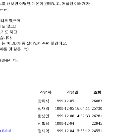
ep post를 해보면 어떨땐 데몬이 안떠있고, 어떨땐 여러개가
ㅠㅠ)
리도 했구요.
도 않고.)
기도 하고...
습니다.
지는 이 DB가 좀 살아있어주면 좋겠어요.
 것 같은.. //;)
하겠습니다.
작성자
작성일
조회
장위식
1999-12-05
26083
정재익
1999-12-05 16:04:11
25730
한상인
1999-12-06 14:32:33
26281
신철용
1999-12-04
22945
fialed
정재익
1999-12-04 15:55:12
24551