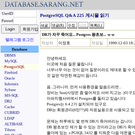
UserID
PostgreSQL Q&A 225 게시물 읽기
Passwd
DB가 자꾸 죽어요... Postgres 왕초보... ㅠㅠ
텔레그램 로그인
작성자
이정호
작성일
1999-12-03 18:
Database
DBMS
안녕하세요.
MySQL
이곳에 처음 질문 올립니다.
ㆍPostgreSQL
너무너무 아는 것이 없어 질문이라도 제대로 할 수 
Firebird
것 같은 막연한 예감이 듭니다.
Oracle
Informix
음..그러니까..먼저 사용환경을 말씀드리면...
Sybase
장비는 Sun(사양은 좀 떨어져요.서버 치고는..)이구요
MS-SQL
아파치웹서버에서 Postgres를 돌리고 있습니다.
DB2
Postgres는 6.4.2가 설치되어 있구요.
Cache
DB는 회원관리(6만??)와 자료실용으로 사용되고 있
CUBRID
LDAP
문제는 하루에도 몇 번씩 DB가 죽어버리는 겁니다.
ALTIBASE
DB 왕초보인 제가 할 수 있는 것이라고는 DB가 죽어있으면 te
Tibero
폴더에 있는 .s.PGSQL.5432 를 지워준 다음 데몬