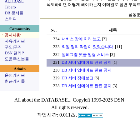
ALTIBASE
삭제하려면 어떻게 해야하는지 이메일로 답변 부탁드
Tibero
DB 문서들
남동훈(
스터디
Community
No.
제목
ㆍ공지사항
234
서비스 장애 처리 보고
[2]
자유게시판
233
회원 정리 작업이 있었습니다.
[11]
구인|구직
DSN 갤러리
232
텔레그램 댓글 알림 서비스
[3]
도움주신분들
231
DB 서버 업데이트 완료 공지
[1]
Admin
230
DB 서버 업데이트 완료 공지
운영게시판
229
DB 서버 장애보고
[6]
최근게시물
228
DB 서버 업데이트 완료 공지
[3]
All about the DATABASE...
Copyleft 1999-2025 DSN,
All rights reserved.
작업시간: 0.011초,