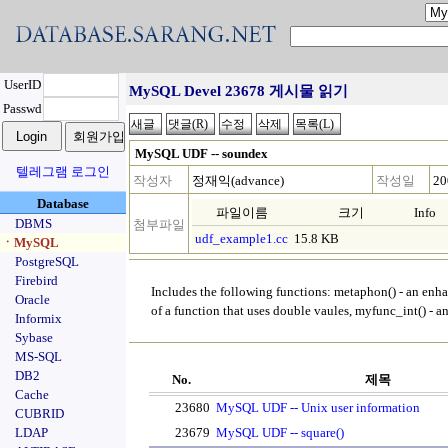
UserID
MySQL Devel 23678 게시물 읽기
Passwd
MySQL UDF -- soundex
텔레그램 로그인
작성자
정재익(advance)
작성일
20
Database
파일이름
크기
Info
DBMS
첨부파일
udf_example1.cc
15.8 KB
ㆍMySQL
PostgreSQL
Firebird
Includes the following functions: metaphon() - an en
Oracle
of a function that uses double vaules, myfunc_int() - an
Informix
Sybase
MS-SQL
DB2
No.
제목
Cache
23680
MySQL UDF -- Unix user information
CUBRID
LDAP
23679
MySQL UDF -- square()