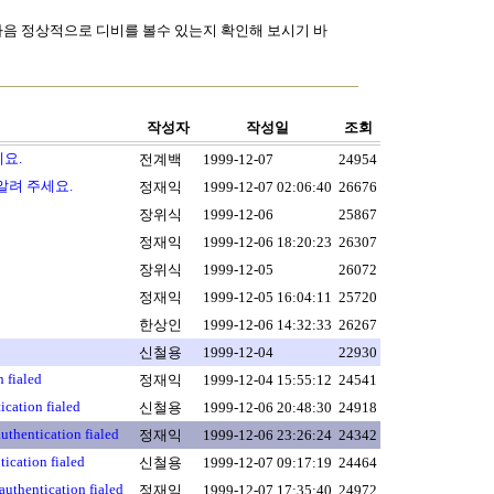
접속하신 다음 정상적으로 디비를 볼수 있는지 확인해 보시기 바
작성자
작성일
조회
요.
전계백
1999-12-07
24954
알려 주세요.
정재익
1999-12-07 02:06:40
26676
장위식
1999-12-06
25867
정재익
1999-12-06 18:20:23
26307
장위식
1999-12-05
26072
정재익
1999-12-05 16:04:11
25720
한상인
1999-12-06 14:32:33
26267
신철용
1999-12-04
22930
fialed
정재익
1999-12-04 15:55:12
24541
ation fialed
신철용
1999-12-06 20:48:30
24918
hentication fialed
정재익
1999-12-06 23:26:24
24342
cation fialed
신철용
1999-12-07 09:17:19
24464
hentication fialed
정재익
1999-12-07 17:35:40
24972