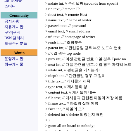
DB 문서들
> mdate int, // 수정날짜 (seconds from epoch)
스터디
> rip text, // remote IP
> rhost text, // remote Host
Community
> name text, // name of writer
공지사항
> passwd text, // password
자유게시판
> email text, // email address
구인|구직
> url text, // homepage of writer
DSN 갤러리
> reads int, // 조회횟수
도움주신분들
> parent int, // 관련글일 경우 부모 노드의 번호
Admin
> // 0일 경우 top node
운영게시판
> prev int, // 이전 관련글 번호. 0 일 경우 Tpoic no
최근게시물
> next int, // 다음 관련글 번호. 0 일 경우 마지막 노
> relate int, // 관련글을 가지는가?
> rdepth int, // 관련글일 경우 그 깊이
> title text, // 게시물의 제목
> type text, // 게시물의 형
> content text, // 게시물의 내용
> file text, // 게시물과 관련된 파일의 저장 이름
> fname text, // 파일의 실재 이름
> fsize int, // 파일의 크기
> deleted int // delete 되었는지 표현
> );
> grant all on board to nobody;