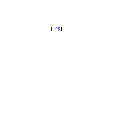
[
Top
]