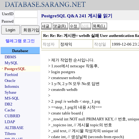
UserID
PostgreSQL Q&A 241 게시물 읽기
Passwd
Re: Re: Re: 게시판= webdb 실패 User authentication fi
텔레그램 로그인
작성자
정재익
작성일
1999-12-06 23:
Database
DBMS
> 제가 작업한 순서입니다.
MySQL
> 1.root에서 netscape 작동후,
ㆍPostgreSQL
> login postgres
Firebird
> createuser nobody
Oracle
> 1.y/N, 2.y/N 모두 No로 답변
Informix
> createdb webdb
Sybase
>
MS-SQL
> 2. psql /e webdb < step_1.prg
DB2
> ==step_1.prg의 내용 시작===
Cache
> create table board (
CUBRID
> _rowid int NOT null PRIMARY KEY, // 번호, uniqu
LDAP
> _topicno int, // 게시물 topic의 번호
ALTIBASE
> _uid text, // 게시물 작성자의 unique id
Tibero
> cdate int, // 생성날짜 (seconds from epoch)