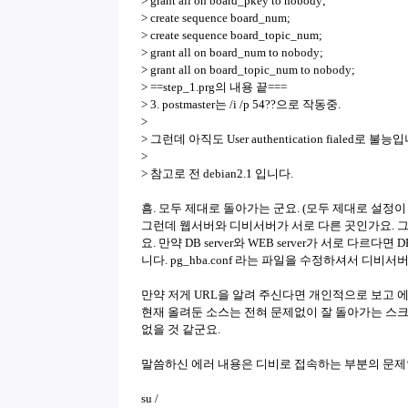
> grant all on board_pkey to nobody;
> create sequence board_num;
> create sequence board_topic_num;
> grant all on board_num to nobody;
> grant all on board_topic_num to nobody;
> ==step_1.prg의 내용 끝===
> 3. postmaster는 /i /p 54??으로 작동중.
>
> 그런데 아직도 User authentication fialed로 불능
>
> 참고로 전 debian2.1 입니다.
흠. 모두 제대로 돌아가는 군요. (모두 제대로 설정이
그런데 웹서버와 디비서버가 서로 다른 곳인가요. 그
요. 만약 DB server와 WEB server가 서로 다르다면 
니다. pg_hba.conf 라는 파일을 수정하셔서 디비
만약 저게 URL을 알려 주신다면 개인적으로 보고 
현재 올려둔 소스는 전혀 문제없이 잘 돌아가는 스
없을 것 같군요.
말씀하신 에러 내용은 디비로 접속하는 부분의 문제
su /