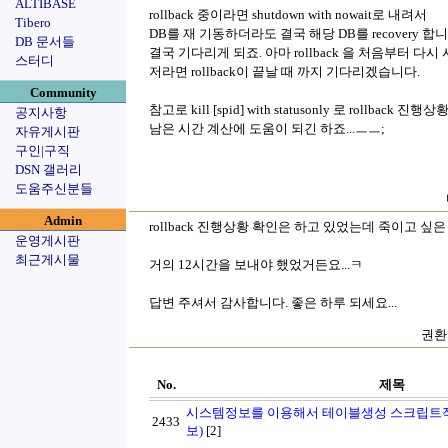
ALTIBASE
rollback 중이라면 shutdown with nowait로 내려서
Tibero
DB를 재 기동하더라도 결국 해당 DB를 recovery 합니
DB 문서들
결국 기다리게 되죠. 아마 rollback 을 처음부터 
스터디
저라면 rollback이 끝날 때 까지 기다리겠습니다.
Community
참고로 kill [spid] with statusonly 로 rollba
공지사항
남은 시간 계산에 도움이 되긴 하죠...ㅡㅡ;
자유게시판
구인|구직
DSN 갤러리
도움주신분들
Admin
rollback 진행상황 확인은 하고 있었는데 죽이고 싶은 
운영게시판
최근게시물
거의 12시간을 보내야 했었거든요...ㅋ
답변 주셔서 감사합니다. 좋은 하루 되세요...
권환희
No.
제목
시스템정보를 이용해서 테이블생성 스크립트작
2433
보)
[2]