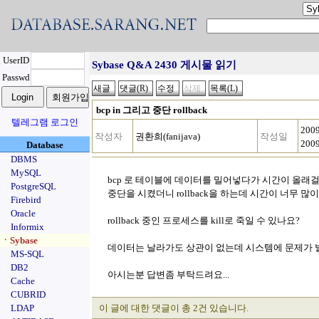
UserID
Sybase Q&A 2430 게시물 읽기
Passwd
bcp in 그리고 중단 rollback
텔레그램 로그인
200
작성자
권환희(fanijava)
작성일
200
Database
DBMS
MySQL
bcp 로 테이블에 데이터를 밀어넣다가 시간이 올래
PostgreSQL
중단을 시켰더니 rollback을 하는데 시간이 너무 많
Firebird
Oracle
rollback 중인 프로세스를 kill로 죽일 수 있나요?
Informix
ㆍSybase
데이터는 날라가도 상관이 없는데 시스템에 문제가 
MS-SQL
DB2
아시는분 답변좀 부탁드려요...
Cache
CUBRID
LDAP
이 글에 대한 댓글이 총 2건 있습니다.