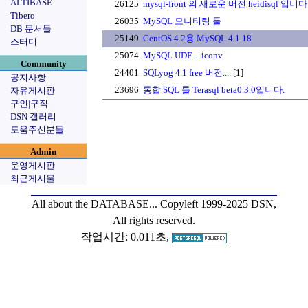
ALTIBASE
26125
mysql-front 의 새로운 버전 heidisql 입니다
Tibero
26035
MySQL 모니터링 툴
DB 문서들
25149
CentOS 4.2용 MySQL 4.1.18
스터디
25074
MySQL UDF -- iconv
Community
24401
SQLyog 4.1 free 버전....
[1]
공지사항
23696
통합 SQL 툴 Terasql beta0.3.0입니다.
자유게시판
구인|구직
DSN 갤러리
도움주신분들
Admin
운영게시판
최근게시물
All about the DATABASE...
Copyleft 1999-2025 DSN,
All rights reserved.
작업시간: 0.011초,