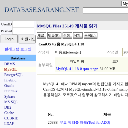
UserID
MySQL Files 25149 게시물 읽기
Passwd
CentOS 4.2용 MySQL 4.1.18
텔레그램 로그인
작성자
이승로(etranger)
작성일
20
Database
파일이름
크기
DBMS
첨부파일
MySQL-4.1.18-0.rpm.tar.gz
31.99 MB
ㆍMySQL
PostgreSQL
Firebird
MySQL 4.1에서 RPM과 my.cnf의 편집만을 가
Oracle
CentOS 4.2에서 MySQL-standard-4.1.18-0.rhel4.
Informix
유용하실지 모르겠으나 업무에 참고하시기 바랍니다
Sybase
MS-SQL
DB2
Cache
No.
제목
CUBRID
26388
무료 쿼리툴 타도(Tool for ADO)
LDAP