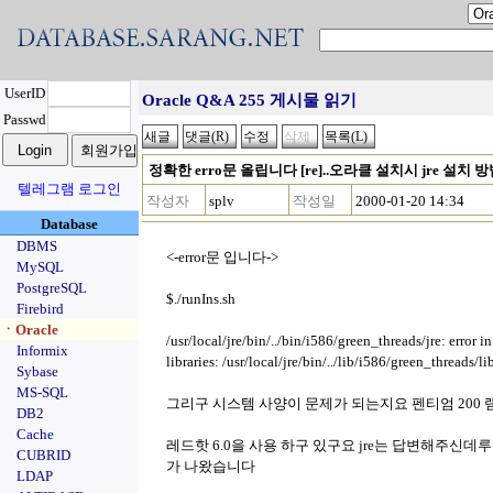
UserID
Oracle Q&A 255 게시물 읽기
Passwd
정확한 erro문 올립니다 [re]..오라클 설치시 jre 설치 방법
텔레그램 로그인
작성자
splv
작성일
2000-01-20 14:34
Database
DBMS
<-error문 입니다->
MySQL
PostgreSQL
$./runIns.sh
Firebird
ㆍOracle
/usr/local/jre/bin/../bin/i586/green_threads/jre: error i
Informix
libraries: /usr/local/jre/bin/../lib/i586/green_thread
Sybase
MS-SQL
그리구 시스템 사양이 문제가 되는지요 펜티엄 200 램
DB2
Cache
레드핫 6.0을 사용 하구 있구요 jre는 답변해주신데루 
CUBRID
가 나왔습니다
LDAP