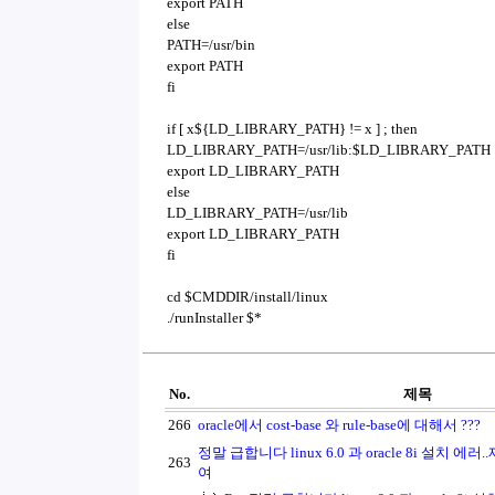
export PATH
else
PATH=/usr/bin
export PATH
fi
if [ x${LD_LIBRARY_PATH} != x ] ; then
LD_LIBRARY_PATH=/usr/lib:$LD_LIBRARY_PATH
export LD_LIBRARY_PATH
else
LD_LIBRARY_PATH=/usr/lib
export LD_LIBRARY_PATH
fi
cd $CMDDIR/install/linux
./runInstaller $*
No.
제목
266
oracle에서 cost-base 와 rule-base에 대해서 ???
정말 급합니다 linux 6.0 과 oracle 8i 설치 
263
여