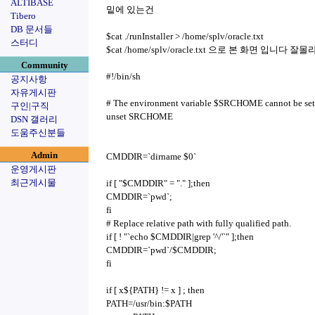
ALTIBASE
밑에 있는건
Tibero
DB 문서들
$cat ./runInstaller > /home/splv/oracle.txt
스터디
$cat /home/splv/oracle.txt 으로 본 화면 입니다
Community
#!/bin/sh
공지사항
자유게시판
# The environment variable $SRCHOME cannot be set d
구인|구직
unset SRCHOME
DSN 갤러리
도움주신분들
Admin
CMDDIR=`dirname $0`
운영게시판
최근게시물
if [ "$CMDDIR" = "." ];then
CMDDIR=`pwd`;
fi
# Replace relative path with fully qualified path.
if [ ! "`echo $CMDDIR|grep '^/'`" ];then
CMDDIR=`pwd`/$CMDDIR;
fi
if [ x${PATH} != x ] ; then
PATH=/usr/bin:$PATH