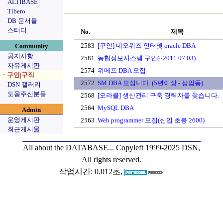
ALTIBASE
Tibero
DB 문서들
스터디
No.
제목
2583
[구인] 네오위즈 인터넷 oracle DBA
Community
공지사항
2581
농협정보시스템 구인(~2011.07.03)
자유게시판
2574
위메프 DBA 모집
ㆍ구인|구직
2572
SM DBA 모십니다. (5년이상 - 상암동)
DSN 갤러리
도움주신분들
2568
[오라클] 생산관리 구축 경력자를 찾습니다.
2564
MySQL DBA
Admin
운영게시판
2563
Web programmer 모집(신입 초봉 2600)
최근게시물
All about the DATABASE...
Copyleft 1999-2025 DSN,
All rights reserved.
작업시간: 0.012초,