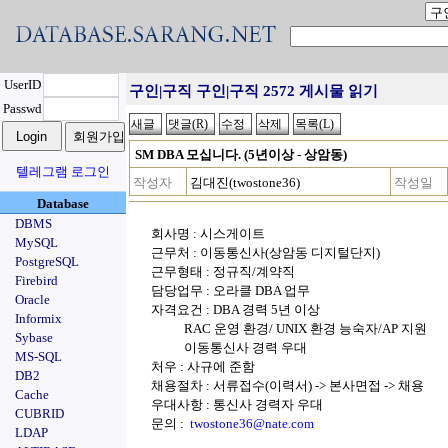
UserID
구인|구직 구인|구직 2572 게시물 읽기
Passwd
SM DBA 모십니다. (5년이상 - 상암동)
텔레그램 로그인
작성자
김대진(twostone36)
작성일
Database
DBMS
회사명 : 시스게이트
MySQL
근무처 : 이동통신사(상암동 디지털단지)
PostgreSQL
근무형태 : 정규직/계약직
Firebird
담당업무 : 오라클 DBA 업무
Oracle
자격요건 : DBA 경력 5년 이상
Informix
RAC 운영 환경/ UNIX 환경 능숙자/AP 지원
Sybase
이동통신사 경력 우대
MS-SQL
처우 : 사규에 준함
DB2
채용절차 : 서류접수(이력서) -> 본사면접 -> 채용
Cache
우대사항 : 통신사 경력자 우대
CUBRID
문의 :
twostone36@nate.com
LDAP