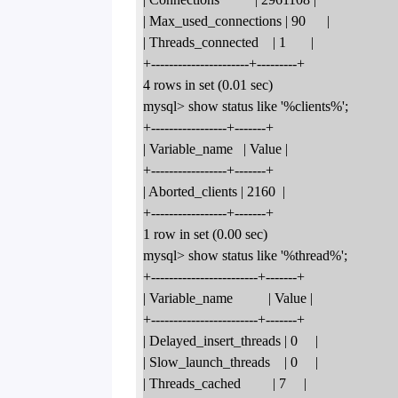
| Max_used_connections | 90      |
| Threads_connected    | 1       |
+----------------------+---------+
4 rows in set (0.01 sec)
mysql> show status like '%clients%';
+-----------------+-------+
| Variable_name   | Value |
+-----------------+-------+
| Aborted_clients | 2160  |
+-----------------+-------+
1 row in set (0.00 sec)
mysql> show status like '%thread%';
+------------------------+-------+
| Variable_name          | Value |
+------------------------+-------+
| Delayed_insert_threads | 0     |
| Slow_launch_threads    | 0     |
| Threads_cached         | 7     |