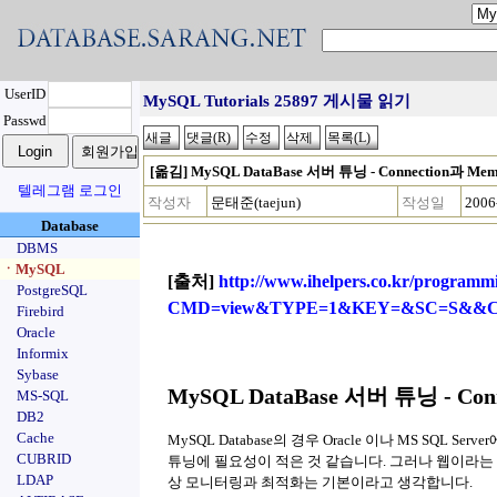
UserID
MySQL Tutorials 25897 게시물 읽기
Passwd
[옮김] MySQL DataBase 서버 튜닝 - Connection과 Me
텔레그램 로그인
작성자
문태준(taejun)
작성일
2006
Database
DBMS
ㆍMySQL
[출처]
http://www.ihelpers.co.kr/programm
PostgreSQL
CMD=view&TYPE=1&KEY=&SC=S&&C
Firebird
Oracle
Informix
Sybase
MySQL DataBase 서버 튜닝 - Con
MS-SQL
DB2
Cache
MySQL Database의 경우 Oracle 이나 MS SQL
CUBRID
튜닝에 필요성이 적은 것 같습니다. 그러나 웹이라는 
LDAP
상 모니터링과 최적화는 기본이라고 생각합니다.