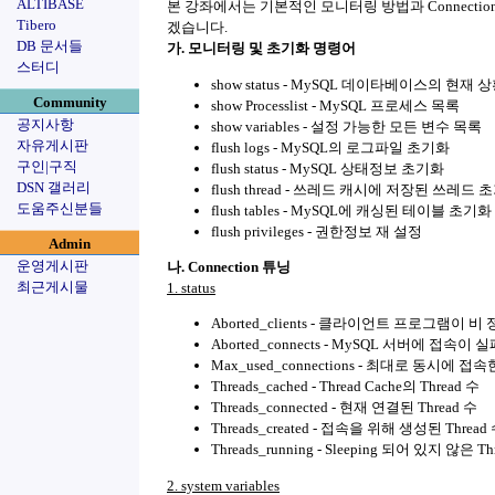
ALTIBASE
본 강좌에서는 기본적인 모니터링 방법과 Connectio
Tibero
겠습니다.
DB 문서들
가. 모니터링 및 초기화 명령어
스터디
show status - MySQL 데이타베이스의 현재 
Community
show Processlist - MySQL 프로세스 목록
공지사항
show variables - 설정 가능한 모든 변수 목록
자유게시판
flush logs - MySQL의 로그파일 초기화
구인|구직
flush status - MySQL 상태정보 초기화
DSN 갤러리
flush thread - 쓰레드 캐시에 저장된 쓰레드 
도움주신분들
flush tables - MySQL에 캐싱된 테이블 초기화
flush privileges - 권한정보 재 설정
Admin
운영게시판
나. Connection 튜닝
최근게시물
1. status
Aborted_clients - 클라이언트 프로그램이
Aborted_connects - MySQL 서버에 접속이 
Max_used_connections - 최대로 동시에 접속
Threads_cached - Thread Cache의 Thread 수
Threads_connected - 현재 연결된 Thread 수
Threads_created - 접속을 위해 생성된 Thread
Threads_running - Sleeping 되어 있지 않은 Th
2. system variables