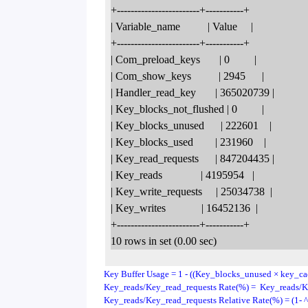
+------------------------+-----------+
| Variable_name          | Value     |
+------------------------+-----------+
| Com_preload_keys       | 0         |
| Com_show_keys          | 2945      |
| Handler_read_key       | 365020739 |
| Key_blocks_not_flushed | 0         |
| Key_blocks_unused      | 222601    |
| Key_blocks_used        | 231960    |
| Key_read_requests      | 847204435 |
| Key_reads              | 4195954   |
| Key_write_requests     | 25034738  |
| Key_writes             | 16452136  |
+------------------------+-----------+
10 rows in set (0.00 sec)
Key Buffer Usage = 1 - ((Key_blocks_unused × key_ca
Key_reads/Key_read_requests
Rate(%) =
Key_reads/K
Key_reads/Key_read_requests
Relative Rate(%)
= (1-