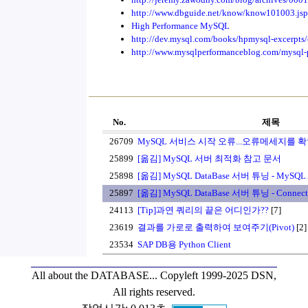
http://www.dbguide.net/know/know101003.j
High Performance MySQL
http://dev.mysql.com/books/hpmysql-excerpts
http://www.mysqlperformanceblog.com/mysql-p
No.
제목
26709
MySQL 서비스 시작 오류...오류메세지를 
25899
[옮김] MySQL 서버 최적화 참고 문서
25898
[옮김] MySQL DataBase 서버 튜닝 - MySQL Ad
25897
[옮김] MySQL DataBase 서버 튜닝 - Connec
24113
[Tip]과연 쿼리의 끝은 어디인가??
[7]
23619
결과를 가로로 출력하여 보여주기(Pivot)
[2]
23534
SAP DB용 Python Client
All about the DATABASE...
Copyleft 1999-2025 DSN,
All rights reserved.