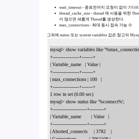
wait_timeout - 종료전까지 요청이 없이 기다리는
thread_cache_size - thread 재 사용을 위한 
이 많으면 새롭게 Thread를 생성한다.
max_connections - 최대 동시 접속 가능 수
그외에 status 또는 system variables 값은 참고의
mysql> show variables like '%max_connecti
+-----------------+-------+
| Variable_name   | Value |
+-----------------+-------+
| max_connections | 100   |
+-----------------+-------+
1 row in set (0.00 sec)
mysql> show status like '%connect%';
+----------------------+---------+
| Variable_name        | Value   |
+----------------------+---------+
| Aborted_connects     | 3782    |
| Connections          | 2961108 |