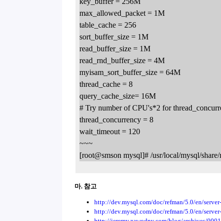
key_buffer = 256M
max_allowed_packet = 1M
table_cache = 256
sort_buffer_size = 1M
read_buffer_size = 1M
read_rnd_buffer_size = 4M
myisam_sort_buffer_size = 64M
thread_cache = 8
query_cache_size= 16M
# Try number of CPU's*2 for thread_concur
thread_concurrency = 8
wait_timeout = 120
~~~
[root@smson mysql]# /usr/local/mysql/share/m
마. 참고
http://dev.mysql.com/doc/refman/5.0/en/server
http://dev.mysql.com/doc/refman/5.0/en/server-
http://jeremy.zawodny.com/blog/archives/000