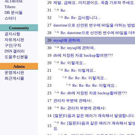
ALTIBASE
29
제발.. 급해요.. 미치겠어요.. 꼭좀 가르쳐 주세요..
Tibero
31
Re:
DB 문서들
32
Re: Re: 감사합니다...
스터디
27
datetime으로 선언된 변수에 60일을 더하는 방
Community
28
Re: datetime으로 선언된 변수에 60일을 
공지사항
자유게시판
26
mysql에 관하여..
구인|구직
30
Re: mysql에 관하여..
DSN 갤러리
19
db에 저장된 자료 backup할려면???
도움주신분들
20
Re: 이렇게요...
Admin
21
Re: Re: 이렇게요...
운영게시판
22
Re: Re: Re: 이렇게요...
최근게시물
23
Re: Re: Re: Re: 이렇게요...
25
Re: db에 저장된 자료 backup할려면???
17
관리자 부분에 관해서/.
18
Re: 관리자 부분에 관해서/.
14
[질문]다음과 같은 에러가 계속해서 발생합니다.
Re: [질문]다음과 같은 에러가 계속해서 발
15
요.