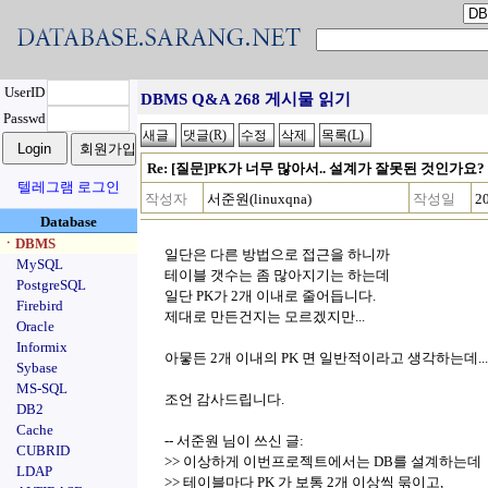
UserID
DBMS Q&A 268 게시물 읽기
Passwd
Re: [질문]PK가 너무 많아서.. 설계가 잘못된 것인가요?
텔레그램 로그인
작성자
서준원(linuxqna)
작성일
2
Database
ㆍDBMS
일단은 다른 방법으로 접근을 하니까
MySQL
테이블 갯수는 좀 많아지기는 하는데
PostgreSQL
일단 PK가 2개 이내로 줄어듭니다.
Firebird
제대로 만든건지는 모르겠지만...
Oracle
Informix
아뭏든 2개 이내의 PK 면 일반적이라고 생각하는데...
Sybase
MS-SQL
조언 감사드립니다.
DB2
Cache
-- 서준원 님이 쓰신 글:
CUBRID
>> 이상하게 이번프로젝트에서는 DB를 설계하는데
LDAP
>> 테이블마다 PK 가 보통 2개 이상씩 묶이고,