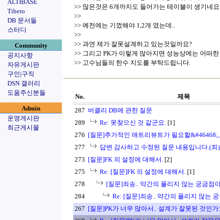
ALTIBASE
>> 많은것은 6개까지도 들어가는 테이블이 생기네요.
Tibero
>>
DB 문서들
>> 예전에는 기껐해야 1,2개 였는데..
스터디
>>
>> 과연 제가 잘못설계하고 있는것일까요?
Community
>> 그리고 PK가 이렇게 많아지면 성능상에는 어떠한
공지사항
>> 고수님들의 한수 지도를 부탁드립니다.
자유게시판
구인|구직
DSN 갤러리
도움주신분들
No.
제목
Admin
287
버클리 DB에 관한 질문
운영게시판
289
Re: 못찾으신 것 같군요.
[1]
최근게시물
276
[질문]추가적인 애트리뷰트가 필요할&#46468;
277
답변 감사하고 수정된 질문 내용입니다.(죄송)
273
[질문]FK 의 설정에 대해서.
[2]
275
Re: [질문]FK 의 설정에 대해서.
[1]
278
[질문]죄송.. 약간의 풀리지 않는 궁금점
284
Re: [질문]죄송.. 약간의 풀리지 않는
267
[질문]PK가 너무 많아서.. 설계가 잘못된 것인가