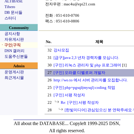
ALTIBASE
전자우편 : mac4u@epi21.com
Tibero
DB 문서들
전화 : 051-610-0706
스터디
팩스 : 051-610-0806
Community
공지사항
자유게시판
No.
제목
ㆍ구인|구직
32
강사모집
DSN 갤러리
도움주신분들
31
[급구]java 2,3 년차 경력자를 모십니다.
30
[구인] 리눅스 관리자 및 php 프로그래머
[1]
Admin
운영게시판
27
[구인] 오라클 디벨로퍼 개발자
최근게시물
26
http://wo.to 에서 서버 관리자를 모집합니다.
25
[구인] php+pgsql(mysql) coding 작업
21
[구인] 서평 작성자
22
Re: [구인] 서평 작성자
28
[한빛미디어] 관심있으신 분 연락주세요 ^
All about the DATABASE...
Copyleft 1999-2025 DSN,
All rights reserved.