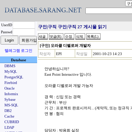
UserID
구인|구직 구인|구직 27 게시물 읽기
Passwd
[구인] 오라클 디벨로퍼 개발자
텔레그램 로그인
작성자
EPI
작성일
2001-10-23 14:23
Database
DBMS
안녕하십니까?
MySQL
East Point Interactive 입니다.
PostgreSQL
Firebird
오라클 디벨로퍼 개발 가능자
Oracle
Informix
경 력 : 신입 또는 경력
Sybase
근무처 : 부산
MS-SQL
기 간 : 프로젝트 완료시까지... (계약직, 또는 정규직 
DB2
연 봉 : 협의
Cache
CUBRID
LDAP
담당자 : 박용희 실장