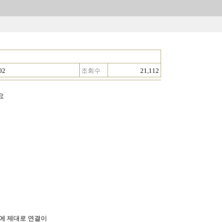
02
조회수
21,112
요
에 제대로 연결이