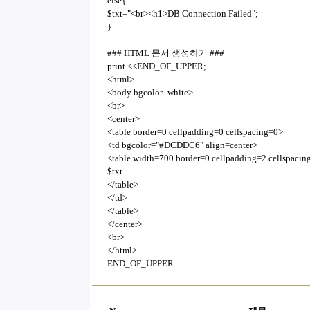
else{
$txt="<br><h1>DB Connection Failed";
}
### HTML 문서 생성하기 ###
print <<END_OF_UPPER;
<html>
<body bgcolor=white>
<br>
<center>
<table border=0 cellpadding=0 cellspacing=0>
<td bgcolor="#DCDDC6" align=center>
<table width=700 border=0 cellpadding=2 cellspacin
$txt
</table>
</td>
</table>
</center>
<br>
</html>
END_OF_UPPER