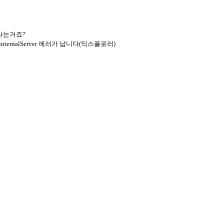
 나는거죠?
rnalServer 에러가 납니다(익스플로러)