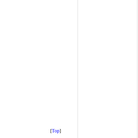
[
Top
]