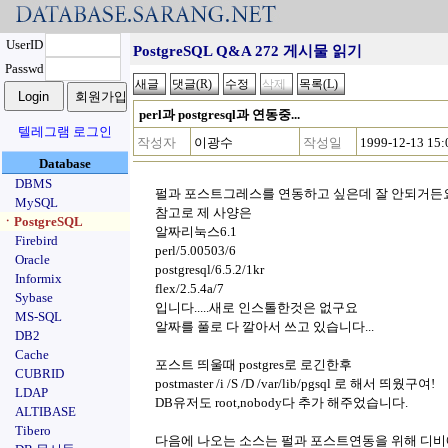
UserID
PostgreSQL Q&A 272 게시물 읽기
Passwd
perl과 postgresql과 연동중...
텔레그램 로그인
작성자
이광수
작성일
1999-12-13 15:
Database
DBMS
펄과 포스트그레스를 연동하고 싶은데 잘 안되거든
MySQL
참고로 제 사양은
ㆍPostgreSQL
알짜리눅스6.1
Firebird
perl/5.00503/6
Oracle
postgresql/6.5.2/1kr
Informix
flex/2.5.4a/7
Sybase
입니다.....새로 인스톨한것은 없구요
MS-SQL
알짜를 풀로 다 깔아서 쓰고 있습니다...
DB2
Cache
포스트 띄울때 postgres로 로긴한후
CUBRID
postmaster /i /S /D /var/lib/pgsql 로 해서 띄웠구여!
LDAP
DB유저도 root,nobody다 추가 해주었습니다.
ALTIBASE
Tibero
다음에 나오는 소스는 펄과 포스트연동을 위해 디비