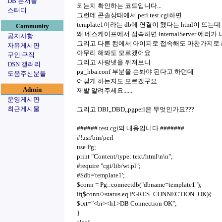
DB 문서들
되는지 확인하는 코드입니다...
스터디
그런데 콘솔상태에서 perl test.cgi하면
template1이라는 db에 연결이 됐다는 html이 뜨는데
Community
왜 네스케이프에서 접속하면 internalServer 에러가
공지사항
그리고 다른 컴에서 아이피로 접속해도 마찬가지로 inte
자유게시판
아무리 해봐도 모르겠어요
구인|구직
그리고 사랑넷을 뒤져보니
DSN 갤러리
pg_hba.conf 부분을 손봐야 된다고 하던데
도움주신분들
어떻게 하는지도 모르겠구요...
Admin
제발 알려주세요......
운영게시판
최근게시물
그리고 DBI,,DBD,,pgperl은 무엇인가요???
###### test.cgi의 내용입니다.#######
#!usr/bin/perl
use Pg;
print "Content/type: text/html\n\n";
#require "cgi/lib/wt.pl";
#$db='template1';
$conn = Pg::connectdb("dbname=template1");
if($conn/>status eq PGRES_CONNECTION_OK){
$txt="<br><h1>DB Connection OK";
}