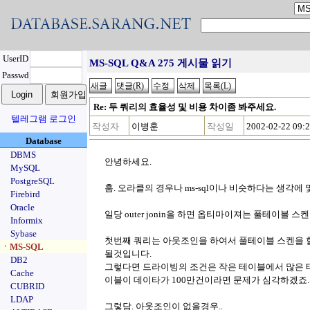
UserID
MS-SQL Q&A 275 게시물 읽기
Passwd
Re: 두 쿼리의 효율성 및 비용 차이좀 봐주세요.
텔레그램 로그인
작성자
이병훈
작성일
2002-02-22 09:
Database
DBMS
안녕하세요.
MySQL
PostgreSQL
훔. 오라클의 경우나 ms-sql이나 비슷하다는 생각에 
Firebird
Oracle
일당 outer jonin을 하면 옵티마이져는 풀테이블 스
Informix
Sybase
첫번째 쿼리는 아웃조인을 하여서 풀테이블 스켄을 
ㆍMS-SQL
될것입니다.
DB2
그렇다면 드라이빙의 조건은 작은 테이블에서 많은 
Cache
이블이 데이타가 100만건이라면 문제가 심각하겠죠.
CUBRID
LDAP
그렇담. 아웃조인이 없을경우..