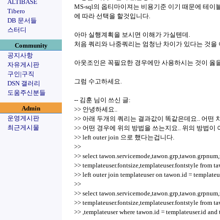
ALTIBASE
MS-sql의 옵티마이져는 비용기준 이기 때문에 테
Tibero
에 따라 선택을 할것입니다.
DB 문서들
스터디
아마 실행계획을 보시면 이해가 가실텐데.
처음 쿼리와 나중쿼리는 엄청난 차이가 있다는 것을 아
Community
공지사항
아웃조인은 꼭필요한 경우에만 사용하시는 것이 옳을
자유게시판
구인|구직
그럼 수고하세요.
DSN 갤러리
도움주신분들
-- 김훈 님이 쓰신 글:
Admin
>> 안녕하세요..
운영게시판
>> 아래 두개의 쿼리는 결과값이 똑같은데요.. 어떤
최근게시물
>> 어떤 경우에 위의 방법을 쓰는지요.. 위의 방법이
>> left outer join 으로 했다는겁니다.
>>
>> select tawon.servicemode,tawon.grp,tawon.grpnum,t
>> templateuser.fontsize,templateuser.fontstyle from t
>> left outer join templateuser on tawon.id = templat
>>
>> select tawon.servicemode,tawon.grp,tawon.grpnum,t
>> templateuser.fontsize,templateuser.fontstyle from t
>> ,templateuser where tawon.id = templateuser.id an