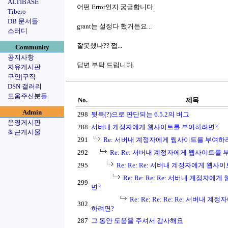
ALTIBASE
어떤 Error인지 궁금합니다.
Tibero
DB 문서들
grant는 설정다 했거든요...
스터디
잘못했나?? 쩝...
Community
공지사항
답변 부탁 드립니다.
자유게시판
구인|구직
DSN 갤러리
도움주신분들
No.
제목
Admin
298
뒷북(?)으로 판단되는 6.5.2의 버그
운영게시판
288
서버내 계정자에게 웹사이트를 부여하려면?
최근게시물
291
Re: 서버내 계정자에게 웹사이트를 부여하
292
Re: Re: 서버내 계정자에게 웹사이트를
295
Re: Re: Re: 서버내 계정자에게 웹
Re: Re: Re: Re: 서버내 계정자
299
면?
Re: Re: Re: Re: Re: 서버내
302
하려면?
287
그 동안 도움을 주셔서 감사해요