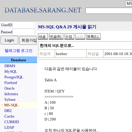
UserID
MS-SQL Q&A 29 게시물 읽기
Passwd
한개의 SQL문으로...
텔레그램 로그인
작성자
beebee
작성일
2001-08-10 18:3
Database
DBMS
다음과 같은 테이블이 있습니다.
MySQL
PostgreSQL
Table A
Firebird
Oracle
ITEM / QTY
Informix
==============
Sybase
A | 100
ㆍMS-SQL
B | 50
DB2
c | 80
Cache
D | 200
CUBRID
LDAP
오직 하나의 SQL문을 사용하여...