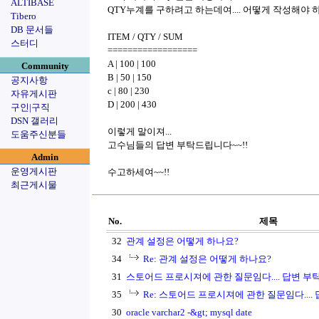
ALTIBASE
QTY누계를 구하려고 하는데여.... 어떻게 작성해야 
Tibero
DB 문서들
ITEM / QTY / SUM
스터디
==================
A | 100 | 100
Community
B | 50 | 150
공지사항
c | 80 | 230
자유게시판
D | 200 | 430
구인|구직
DSN 갤러리
이렇게 말이져...
도움주신분들
고수님들의 답변 부탁드립니다~~!!
Admin
운영게시판
수고하세여~~!!
최근게시물
No.
제목
32
관계 설정은 어떻게 하나요?
34
Re: 관계 설정은 어떻게 하나요?
31
스토어드 프로시져에 관한 질문임다.... 답변 부
35
Re: 스토어드 프로시져에 관한 질문임다....
30
oracle varchar2 -&gt; mysql date