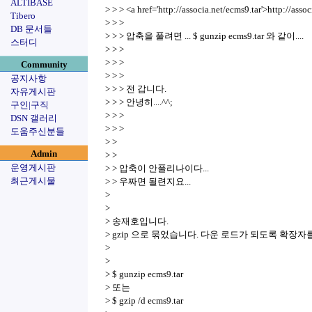
ALTIBASE
> > > <a href='http://associa.net/ecms9.tar'>http://asso
Tibero
> > >
DB 문서들
> > > 압축을 풀려면 ... $ gunzip ecms9.tar 와 같이....
스터디
> > >
> > >
Community
> > >
공지사항
> > > 전 갑니다.
자유게시판
> > > 안녕히....^^;
구인|구직
> > >
DSN 갤러리
> > >
도움주신분들
> >
Admin
> >
운영게시판
> > 압축이 안풀리나이다...
최근게시물
> > 우짜면 될련지요...
>
>
> 송재호입니다.
> gzip 으로 묶었습니다. 다운 로드가 되도록 확장자를 
>
>
> $ gunzip ecms9.tar
> 또는
> $ gzip /d ecms9.tar