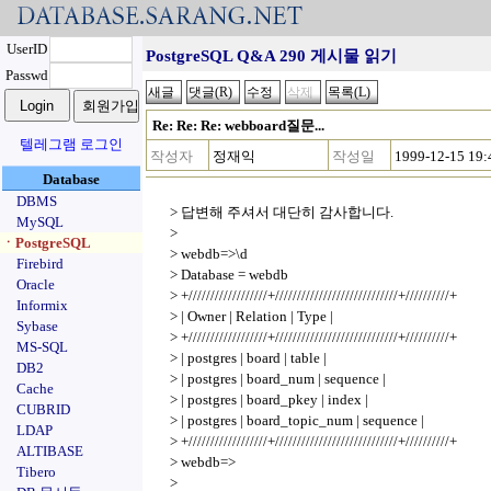
UserID
PostgreSQL Q&A 290 게시물 읽기
Passwd
Re: Re: Re: webboard질문...
텔레그램 로그인
작성자
정재익
작성일
1999-12-15 19:
Database
DBMS
> 답변해 주셔서 대단히 감사합니다.
MySQL
>
ㆍPostgreSQL
> webdb=>\d
Firebird
> Database = webdb
Oracle
> +//////////////////+////////////////////////////+//////////+
Informix
> | Owner | Relation | Type |
Sybase
> +//////////////////+////////////////////////////+//////////+
MS-SQL
> | postgres | board | table |
DB2
> | postgres | board_num | sequence |
Cache
> | postgres | board_pkey | index |
CUBRID
> | postgres | board_topic_num | sequence |
LDAP
> +//////////////////+////////////////////////////+//////////+
ALTIBASE
> webdb=>
Tibero
>