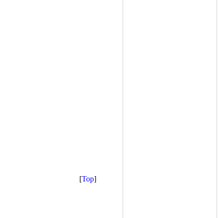
[
Top
]