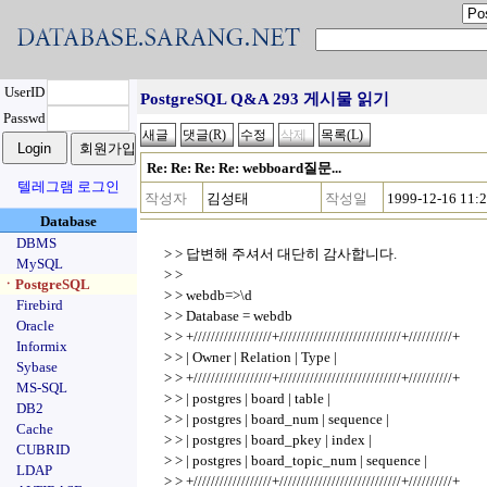
UserID
PostgreSQL Q&A 293 게시물 읽기
Passwd
Re: Re: Re: Re: webboard질문...
텔레그램 로그인
작성자
김성태
작성일
1999-12-16 11:
Database
DBMS
> > 답변해 주셔서 대단히 감사합니다.
MySQL
> >
ㆍPostgreSQL
> > webdb=>\d
Firebird
> > Database = webdb
Oracle
> > +//////////////////+////////////////////////////+//////////+
Informix
> > | Owner | Relation | Type |
Sybase
> > +//////////////////+////////////////////////////+//////////+
MS-SQL
> > | postgres | board | table |
DB2
> > | postgres | board_num | sequence |
Cache
> > | postgres | board_pkey | index |
CUBRID
> > | postgres | board_topic_num | sequence |
LDAP
> > +//////////////////+////////////////////////////+//////////+