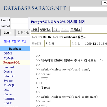
UserID
PostgreSQL Q&A 296 게시물 읽기
Passwd
Re: Re: Re: Re: Re: Re: webboard질문...
텔레그램 로그인
작성자
김성태
작성일
1999-12-16 18:
Database
DBMS
> >
MySQL
> > 계속적인 질문에 답변해 주셔서 감사드립니다.
ㆍPostgreSQL
> >
Firebird
> > webdb=> select nextval('board_num');
Oracle
> > nextval
Informix
> > ///////
Sybase
> > 1
MS-SQL
> > (1 row)
DB2
> >
Cache
> > webdb=> select nextval('board_topic_num');
CUBRID
> > nextval
LDAP
> > ///////