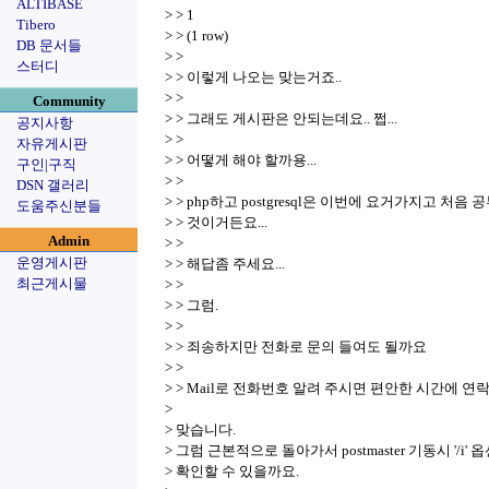
ALTIBASE
> > 1
Tibero
> > (1 row)
DB 문서들
> >
스터디
> > 이렇게 나오는 맞는거죠..
> >
Community
> > 그래도 게시판은 안되는데요.. 쩝...
공지사항
> >
자유게시판
> > 어떻게 해야 할까용...
구인|구직
> >
DSN 갤러리
> > php하고 postgresql은 이번에 요거가지고 처음
도움주신분들
> > 것이거든요...
Admin
> >
운영게시판
> > 해답좀 주세요...
최근게시물
> >
> > 그럼.
> >
> > 죄송하지만 전화로 문의 들여도 될까요
> >
> > Mail로 전화번호 알려 주시면 편안한 시간에 연
>
> 맞습니다.
> 그럼 근본적으로 돌아가서 postmaster 기동시 '/i
> 확인할 수 있을까요.