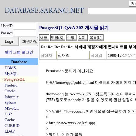
UserID
PostgreSQL Q&A 302 게시물 읽기
Passwd
Re: Re: Re: Re: Re: 서버내 계정자에게 웹사이트를 
텔레그램 로그인
작성자
정재익
작성일
1999-12-17 17:4
Database
DBMS
Permission 문제가 아닌가요.
MySQL
ㆍPostgreSQL
만약 /home/qqq/public_html 디렉토리가 홈페이
Firebird
Oracle
/home/qqq 는 rwxr/x//x (751) 정도록 퍼미션이 주어지고
Informix
(755) 정도로 nobody 가 읽을 수 있도록 권한 설
Sybase
MS-SQL
> > 맞습니다. ~account 이런식으로 접근을 하게 되
DB2
>
Cache
> http://www.xxxx.co.kr/~qqq
CUBRID
>
LDAP
> 했더니 에러가 불쑥