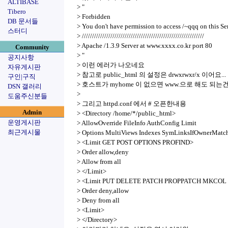
ALTIBASE
> "
Tibero
> Forbidden
DB 문서들
> You don't have permission to access /~qqq on this Ser
스터디
> ////////////////////////////////////////////////////////////
> Apache /1.3.9 Server at www.xxxx.co.kr port 80
Community
> "
공지사항
> 이런 에러가 나오네요
자유게시판
> 참고로 public_html 의 설정은 drwxrwxr/x 이어요...
구인|구직
> 호스트가 myhome 이 없으면 www.으로 해도 되는
DSN 갤러리
>
도움주신분들
> 그리고 httpd.conf 에서 # 오픈한내용
Admin
> <Directory /home/*/public_html>
운영게시판
> AllowOverride FileInfo AuthConfig Limit
최근게시물
> Options MultiViews Indexes SymLinksIfOwnerMatc
> <Limit GET POST OPTIONS PROFIND>
> Order allow,deny
> Allow from all
> </Limit>
> <Limit PUT DELETE PATCH PROPPATCH MKCO
> Order deny,allow
> Deny from all
> <Limit>
> </Directory>