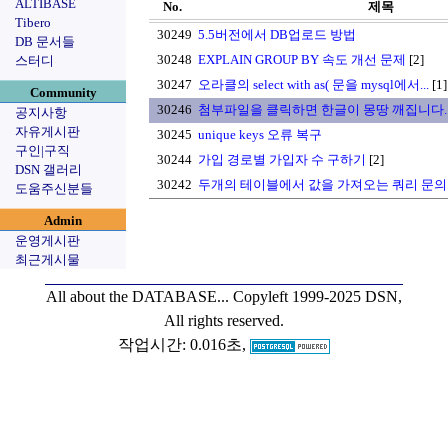
ALTIBASE
No.
제목
Tibero
30249
5.5버전에서 DB업로드 방법
DB 문서들
30248
EXPLAIN GROUP BY 속도 개선 문제
[2]
스터디
30247
오라클의 select with as( 문을 mysql에서...
[1]
Community
30246
첨부파일을 클릭하면 한글이 몽땅 깨집니다.
공지사항
자유게시판
30245
unique keys 오류 복구
구인|구직
30244
가입 경로별 가입자 수 구하기
[2]
DSN 갤러리
30242
두개의 테이블에서 값을 가져오는 쿼리 문의
도움주신분들
Admin
운영게시판
최근게시물
All about the DATABASE...
Copyleft 1999-2025 DSN,
All rights reserved.
작업시간: 0.016초,