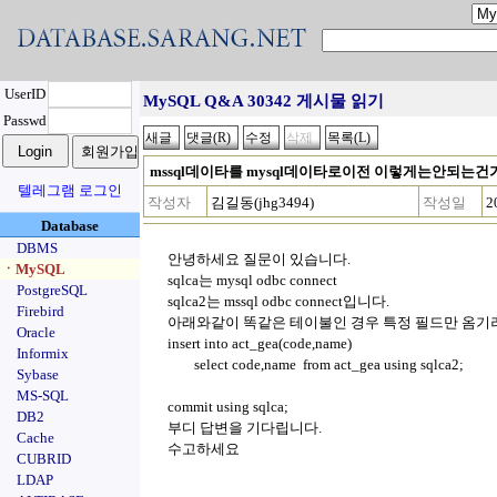
UserID
MySQL Q&A 30342 게시물 읽기
Passwd
mssql데이타를 mysql데이타로이전 이렇게는안되는건
텔레그램 로그인
작성자
김길동(jhg3494)
작성일
2
Database
DBMS
안녕하세요 질문이 있습니다.
ㆍMySQL
sqlca는 mysql odbc connect
PostgreSQL
sqlca2는 mssql odbc connect입니다.
Firebird
아래와같이 똑같은 테이불인 경우 특정 필드만 옴
Oracle
insert into act_gea(code,name)
Informix
select code,name from act_gea using sqlca2;
Sybase
MS-SQL
commit using sqlca;
DB2
부디 답변을 기다립니다.
Cache
수고하세요
CUBRID
LDAP