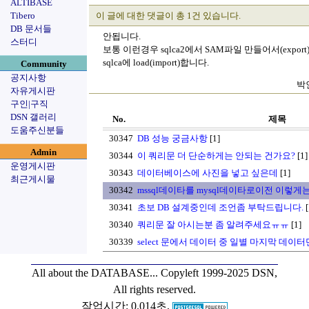
ALTIBASE
Tibero
이 글에 대한 댓글이 총 1건 있습니다.
DB 문서들
안됩니다.
스터디
보통 이런경우 sqlca2에서 SAM파일 만들어서(export
sqlca에 load(import)합니다.
Community
공지사항
박인
자유게시판
구인|구직
DSN 갤러리
No.
제목
도움주신분들
30347
DB 성능 궁금사항
[1]
Admin
30344
이 쿼리문 더 단순하게는 안되는 건가요?
[1]
운영게시판
30343
데이터베이스에 사진을 넣고 싶은데
[1]
최근게시물
30342
mssql데이타를 mysql데이타로이전 이렇
30341
초보 DB 설계중인데 조언좀 부탁드립니다.
[
30340
쿼리문 잘 아시는분 좀 알려주세요ㅠㅠ
[1]
30339
select 문에서 데이터 중 일별 마지막 데이
All about the DATABASE...
Copyleft 1999-2025 DSN,
All rights reserved.
작업시간: 0.014초,