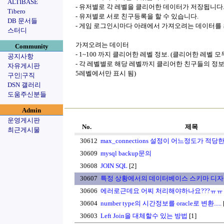
ALTIBASE
- 유저별로 각 레벨을 클리어한 데이터가 저장됩니다. 
Tibero
- 유저별로 서로 친구등록을 할 수 있습니다.
DB 문서들
- 게임 로그인시마다 아래에서 가져오려는 데이터를 
스터디
가져오려는 데이터
Community
- 1~100 까지 클리어한 레벨 정보. (클리어한 레벨 
공지사항
- 각 레벨별로 해당 레벨까지 클리어한 친구들의 정보
자유게시판
5레벨에서만 표시 됨)
구인|구직
DSN 갤러리
도움주신분들
Admin
운영게시판
No.
제목
최근게시물
30612
max_connections 설정이 어느정도가 적당
30609
mysql backup문의
30608
JOIN SQL
[2]
30607
특정 상황에서의 데이터베이스 스키마 디자
30606
에러로근데요 어찌 처리해야하나요???ㅠㅠ
30604
number type의 시간정보를 oracle로 변환.....
30603
Left Join을 대체할수 있는 방법
[1]