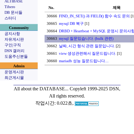
ALTIBASE
Tibero
No.
제목
DB 문서들
30666
FIND_IN_SET() 과 FIELD() 함수 속도 문의
[1
스터디
30665
mysql DB 복구
[1]
Community
30664
DRBD + Heartbeat + MySQL 운영시 문
공지사항
30663
mysql 질문있습니다. (bulk 관련)
자유게시판
구인|구직
30662
날짜, 시간 형식 관련 질문입니다.
[2]
DSN 갤러리
30661
view 생성관련해서 질문드립니다.
[1]
도움주신분들
30660
mariadb 성능 질문드립니다....
Admin
운영게시판
최근게시물
All about the DATABASE...
Copyleft 1999-2025 DSN,
All rights reserved.
작업시간: 0.022초,