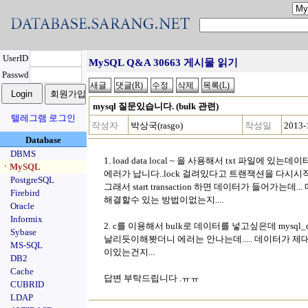
UserID
MySQL Q&A 30663 게시물 읽기
Passwd
mysql 질문있습니다. (bulk 관련)
텔레그램 로그인
작성자
박상국(rasgo)
작성일
2013-
Database
DBMS
1. load data local ~ 을 사용해서 txt 파일에
ㆍMySQL
에러가 납니다..lock 걸려있다고 트랜잭션을 다시시작
PostgreSQL
그래서 start transaction 하면 데이터가 들어가는데... 매
Firebird
해결할수 있는 방법이없는지....
Oracle
Informix
2. c를 이용해서 bulk로 데이터를 넣고싶은데 mysql
Sybase
날리듯이해봣더니 에러는 안나는데..... 데이터가 제
MS-SQL
이있는건지...
DB2
Cache
답변 부탁드립니다 .ㅠㅠ
CUBRID
LDAP