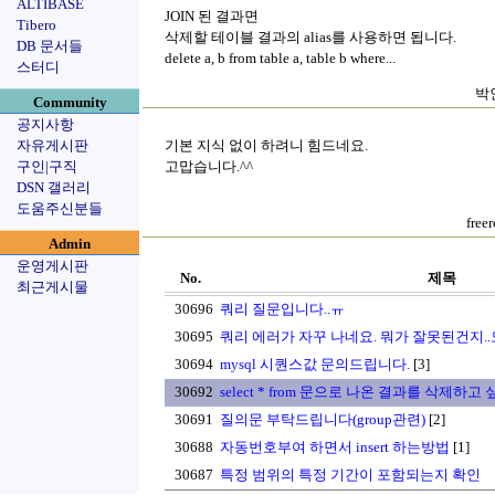
ALTIBASE
JOIN 된 결과면
Tibero
삭제할 테이블 결과의 alias를 사용하면 됩니다.
DB 문서들
delete a, b from table a, table b where...
스터디
박인
Community
공지사항
자유게시판
기본 지식 없이 하려니 힘드네요.
구인|구직
고맙습니다.^^
DSN 갤러리
도움주신분들
fre
Admin
운영게시판
No.
제목
최근게시물
30696
쿼리 질문입니다..ㅠ
30695
쿼리 에러가 자꾸 나네요. 뭐가 잘못된건지.
30694
mysql 시퀀스값 문의드립니다.
[3]
30692
select * from 문으로 나온 결과를 삭제하고
30691
질의문 부탁드립니다(group관련)
[2]
30688
자동번호부여 하면서 insert 하는방법
[1]
30687
특정 범위의 특정 기간이 포함되는지 확인