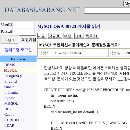
UserID
MySQL Q&A 30723 게시물 읽기
Passwd
MySQL 트렌젝션사용예제인데 문제점있을까요?
텔레그램 로그인
작성자
이재식(babeltwr)
작성일
20
Database
DBMS
안녕하세요. 항상 어려울때만 아쉬운소리하는 총각입니
ㆍMySQL
mysql5.1.4 .에서 PROCEDURE
를 작성했는데요. 처음해
PostgreSQL
코드상 문제가 있는것있으면 좀 알려주세요. (__ 감
Firebird
Oracle
CREATE DEFINER=`root`@`192.168%` PROCEDURE `room
Informix
in
room_no int,
Sybase
out result int )
MS-SQL
BEGIN
DB2
declare room_no int default -1;
Cache
CUBRID
DECLARE exit HANDLER FOR SQLWARNING
LDAP
BEGIN