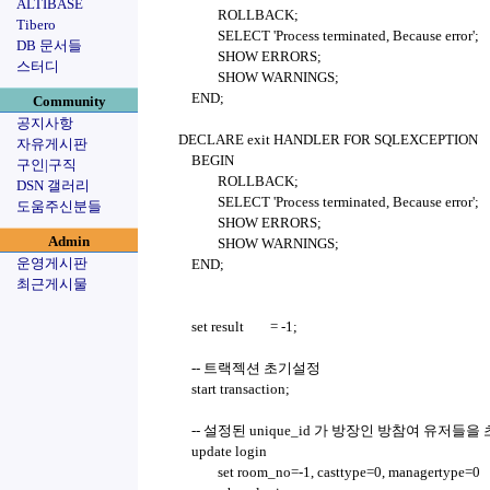
ALTIBASE
ROLLBACK;
Tibero
SELECT 'Process terminated, Because error';
DB 문서들
SHOW ERRORS;
스터디
SHOW WARNINGS;
END;
Community
공지사항
DECLARE exit HANDLER FOR SQLEXCEPTION
자유게시판
BEGIN
구인|구직
ROLLBACK;
DSN 갤러리
SELECT 'Process terminated, Because error';
도움주신분들
SHOW ERRORS;
Admin
SHOW WARNINGS;
운영게시판
END;
최근게시물
set result
= -1;
-- 트랙젝션 초기설정
start transaction;
-- 설정된 unique_id 가 방장인 방참여 유저들을
update login
set room_no=-1, casttype=0, managertype=0