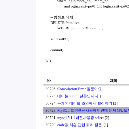
where login.room_no = room_no
and ogin.casttype=1 OR login.casttype=2
-- 방정보 삭제
DELETE from live
WHERE room_no=room_no;
set result=1;
commit;
END
No.
제목
30726
Compilation Error 질문이요
30725
테이블 union 질문입니다.
[1]
30724
두개에 데이블 조인해서 합산하기
[2]
30723
MySQL 트렌젝션사용예제인데 문제점있을
30721
mysql 5.1.4버젼사용중 select
[2]
30720
code값 치환 관련 쿼리 질문.
[1]