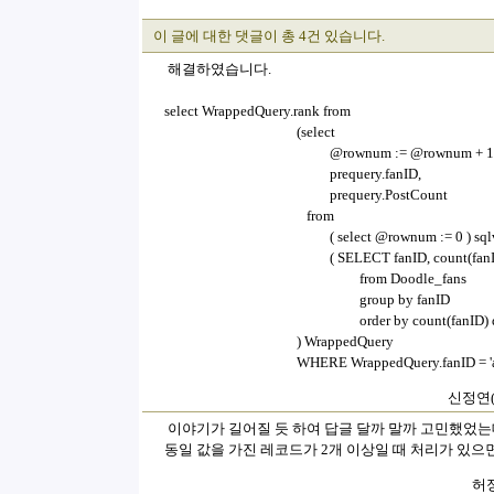
이 글에 대한 댓글이 총 4건 있습니다.
해결하였습니다.
select WrappedQuery.rank from
(select
@rownum := @rownum + 1 a
prequery.fanID,
prequery.PostCount
from
( select @rownum := 0 ) sql
( SELECT fanID, count(fan
from Doodle_fans
group by fanID
order by count(fanID) 
) WrappedQuery
WHERE WrappedQuery.fanID = 'a
신정연(f
이야기가 길어질 듯 하여 답글 달까 말까 고민했었는
동일 값을 가진 레코드가 2개 이상일 때 처리가 있으
허정