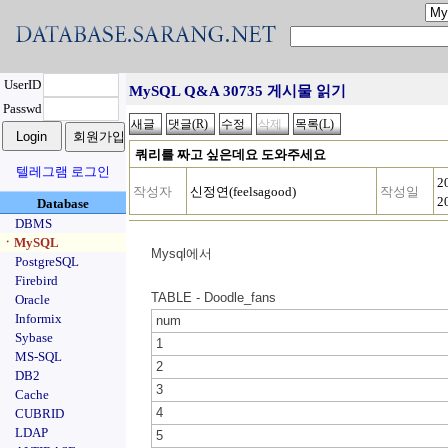
UserID
MySQL Q&A 30735 게시물 읽기
Passwd
쿼리를 짜고 싶은데요 도와주세요
텔레그램 로그인
2
작성자
신정연(feelsagood)
작성일
2
Database
DBMS
ㆍMySQL
Mysql에서
PostgreSQL
Firebird
TABLE - Doodle_fans
Oracle
Informix
num
Sybase
1
MS-SQL
2
DB2
3
Cache
4
CUBRID
LDAP
5