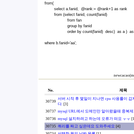
from(
select a.fanid, @rank:= @rank+1 as rank
from (select fanid, count(fanid)
from fan
group by fanid
order by count(fanid) desc) as a ) as
where b.fanid='aa';
newcacao(
No.
제목
서버 시작 후 몇일이 지나면 cpu 사용률이 
30739
다.
[3]
30737
mysql URL에서 도메인만 알아왔을때 중복
30736
mysql 설치하려고 하는데 오류가 떠요 ㅜㅜ
[1
30735
쿼리를 짜고 싶은데요 도와주세요
[4]
30734
선택한 월의 날짜 목록
[1]