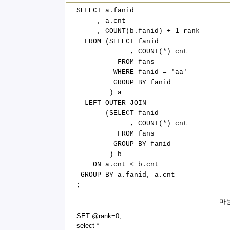
SELECT a.fanid
, a.cnt
, COUNT(b.fanid) + 1 rank
FROM (SELECT fanid
, COUNT(*) cnt
FROM fans
WHERE fanid = 'aa'
GROUP BY fanid
) a
LEFT OUTER JOIN
(SELECT fanid
, COUNT(*) cnt
FROM fans
GROUP BY fanid
) b
ON a.cnt < b.cnt
GROUP BY a.fanid, a.cnt
;
마농
SET @rank=0;
select *