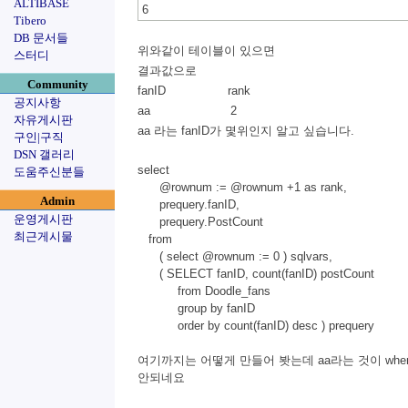
ALTIBASE
6
Tibero
DB 문서들
위와같이 테이블이 있으면
스터디
결과값으로
Community
fanID rank
공지사항
aa 2
자유게시판
aa 라는 fanID가 몇위인지 알고 싶습니다.
구인|구직
DSN 갤러리
select
도움주신분들
@rownum := @rownum +1 as rank,
Admin
prequery.fanID,
운영게시판
prequery.PostCount
최근게시물
from
( select @rownum := 0 ) sqlvars,
( SELECT fanID, count(fanID) postCount
from Doodle_fans
group by fanID
order by count(fanID) desc ) prequery
여기까지는 어떻게 만들어 봣는데 aa라는 것이 whe
안되네요