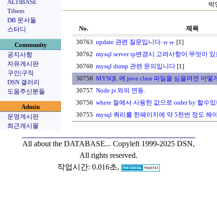
ALTIBASE
박인
Tibero
DB 문서들
No.
제목
스터디
30763
update 관련 질문입니다.ㅠㅠ
[1]
Community
30762
mysql server ip변경시 고려사항이 무엇이 
공지사항
자유게시판
30760
mysql dump 관련 문의입니다
[1]
구인|구직
30758
MYSQL 에 java class 파일을 심을려면 어
DSN 갤러리
30757
Node.js 와의 연동.
도움주신분들
30756
where 절에서 사용한 값으로 order by 할수
Admin
30755
mysql 쿼리를 한페이지에 약 5천번 정도 해야
운영게시판
최근게시물
All about the DATABASE...
Copyleft 1999-2025 DSN,
All rights reserved.
작업시간: 0.016초,