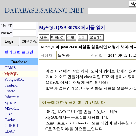
UserID
MySQL Q&A 30758 게시물 읽기
Passwd
MYSQL 에 java class 파일을 심을려면 어떻게 해야 되
텔레그램 로그인
작성자
들어와
작성일
2014-09-12 10:
Database
DBMS
예전 DB2 에서 작업 하다. 도저히 쿼리로 한계가 있
ㆍMySQL
자바 메소드 만들어서 class 파일 DB2 에 올려서 
PostgreSQL
MYSQL 에서는 어떻게 해야 되나요?
Firebird
할수가 없는건가요? 다 뒤져 봐도 자료을 찿을수 가 
Oracle
Informix
Sybase
이 글에 대한 댓글이 총 1건 있습니다.
MS-SQL
DB2는 JAVA로 UDF를 만들 수 있나 보네요.
DB2
MySQL에서는 주로 C를 사용합니다.
Cache
스토어프로시저나 function으로 작업이 불가능한 거
CUBRID
C로 작업해야 할 것으로 보입니다.
LDAP