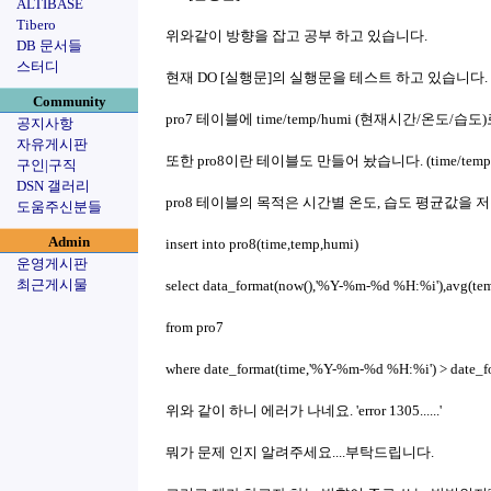
ALTIBASE
Tibero
위와같이 방향을 잡고 공부 하고 있습니다.
DB 문서들
스터디
현재 DO [실행문]의 실행문을 테스트 하고 있습니다
Community
pro7 테이블에 time/temp/humi (현재시간/온도
공지사항
자유게시판
또한 pro8이란 테이블도 만들어 놨습니다. (time/temp/
구인|구직
DSN 갤러리
pro8 테이블의 목적은 시간별 온도, 습도 평균값을
도움주신분들
Admin
insert into pro8(time,temp,humi)
운영게시판
최근게시물
select data_format(now(),'%Y-%m-%d %H:%i'),avg(tem
from pro7
where date_format(time,'%Y-%m-%d %H:%i') > date_f
위와 같이 하니 에러가 나네요. 'error 1305......'
뭐가 문제 인지 알려주세요....부탁드립니다.