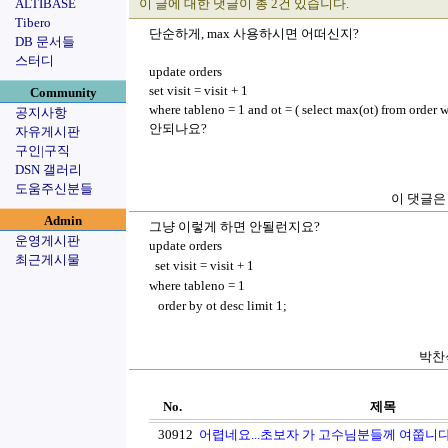
ALTIBASE
이 글에 대한 댓글이 총 2건 있습니다.
Tibero
단순하게, max 사용하시면 어떠신지?
DB 문서들
스터디
update orders
set visit = visit + 1
Community
where tableno = 1 and ot = ( select max(ot) from order 
공지사항
안되나요?
자유게시판
구인|구직
DSN 갤러리
도움주신분들
이 댓글은 
Admin
그냥 이렇게 하면 안될런지요?
운영게시판
update orders
최근게시물
set visit = visit + 1
where tableno = 1
order by ot desc limit 1;
박찬석
No.
제목
30912
어렵네요...초보자 가 고수님분들께 여쭙니다