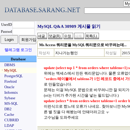
UserID
MySQL Q&A 30909 게시물 읽기
Passwd
Ms Access 쿼리문을 MySQL쿼리문으로 바꾸려는데...
텔레그램 로그인
작성자
지나가는행인
작성일
2015
Database
DBMS
update (select top 1 * from orders where tableno=1) set
ㆍMySQL
위에는 엑세스에서 만든 쿼리문입니다. 물론 오류없이
PostgreSQL
"orders 테이블에서 tableno가 1인 레코드 중에서 
Firebird
로 만들었습니다.
Oracle
문제는 이걸 MySQL 문법으로 바꾸려니깐 잘 되지가 
Informix
(ot는 디비가 추가된 시간을 넣는 필드입니다.)
Sybase
update (select * from orders where tableno=1 order by 
MS-SQL
이런식으로 짰느데 오류가 나네요.. 찾아보니깐 MySQ
DB2
른 별 짓을 다 해봤는데 안돼더라고요 ㅜ
Cache
고수님들 도와주세요
CUBRID
LDAP