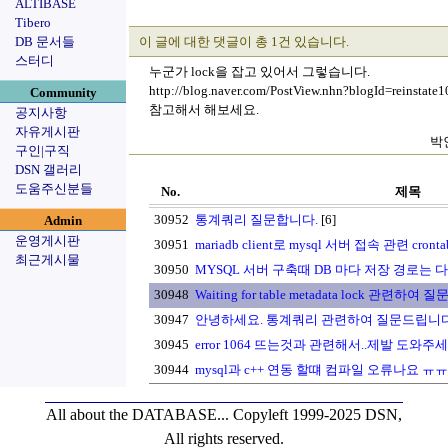
ALTIBASE
Tibero
DB 문서들
이 글에 대한 댓글이 총 1건 있습니다.
스터디
누군가 lock을 잡고 있어서 그렇습니다.
http://blog.naver.com/PostView.nhn?blogId=reinsta
Community
참고해서 해보세요.
공지사항
자유게시판
박인
구인|구직
DSN 갤러리
도움주신분들
No.
제목
30952
통계쿼리 질문합니다.
[6]
Admin
운영게시판
30951
mariadb client로 mysql 서버 접속 관련 c
최근게시물
30950
MYSQL 서버 구축때 DB 마다 저장 경로는 
30948
Waiting for table metadata lock 관련하여
30947
안녕하세요. 통계쿼리 관련하여 질문드립니다
30945
error 1064 뜨는것과 관련해서..제발 도와주
30944
mysql과 c++ 연동 할떄 컴파일 오류나요 ㅠㅠ
All about the DATABASE...
Copyleft 1999-2025 DSN,
All rights reserved.