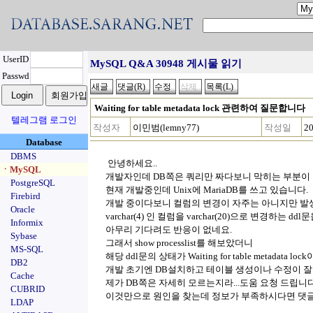
UserID
MySQL Q&A 30948 게시물 읽기
Passwd
Waiting for table metadata lock 관련하여 질문합니다
텔레그램 로그인
작성자
이민범(lemny77)
작성일
20
Database
DBMS
안녕하세요..
ㆍMySQL
개발자인데 DB쪽은 쿼리만 짜다보니 막히는 부분이 
PostgreSQL
현재 개발중인데 Unix에 MariaDB를 쓰고 있습니다.
Firebird
개발 중이다보니 컬럼의 변경이 자주는 아니지만 발생
Oracle
varchar(4) 인 컬럼을 varchar(20)으로 변경하는
Informix
아무리 기다려도 반응이 없네요.
Sybase
그래서 show processlist를 해보았더니
MS-SQL
해당 ddl문의 상태가 Waiting for table metada
DB2
개발 초기엔 DB설치하고 테이블 생성이나 수정이 잘됐
Cache
제가 DB쪽은 자세히 모르는지라...도움 요청 드립니다
CUBRID
이것만으로 원인을 찾는데 정보가 부족하시다면 댓글
LDAP