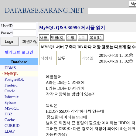
UserID
MySQL Q&A 30950 게시물 읽기
Passwd
MYSQL 서버 구축때 DB 마다 저장 경로는 다르게 할 
텔레그램 로그인
2016-04-19 15:01ⓒ
작성자
날두
작성일
2016-04-19 15:02ⓜ
Database
DBMS
ㆍMySQL
예를들어
PostgreSQL
A라는 DB는 C:\아래에
Firebird
B라는 DB는 D:\아래에
Oracle
각각 저장하는 방법이 있는지
Informix
Sybase
목적은
MS-SQL
HDD와 SSD가 각각 하나씩 있는데
DB2
중요한 데이타는 SSD에
Cache
날려도 되면서 큰 용량이 필요한 데이타는 HDD에 
CUBRID
그러면 DB마다 다른 경로에 저장이 되어야 하는데요
LDAP
가능한가요?