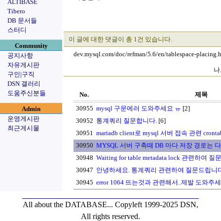
ALTIBASE
Tibero
DB 문서들
스터디
이 글에 대한 댓글이 총 1건 있습니다.
Community
dev.mysql.com/doc/refman/5.6/en/tablespace-placing.
공지사항
자유게시판
나
구인|구직
DSN 갤러리
도움주신분들
No.
제목
30955
mysql 구문에러 도와주세요 ㅠ
[2]
Admin
운영게시판
30952
통계쿼리 질문합니다.
[6]
최근게시물
30951
mariadb client로 mysql 서버 접속 관련 c
30950
MYSQL 서버 구축때 DB 마다 저장 경로는 
30948
Waiting for table metadata lock 관련하여
30947
안녕하세요. 통계쿼리 관련하여 질문드립니다
30945
error 1064 뜨는것과 관련해서..제발 도와주
All about the DATABASE...
Copyleft 1999-2025 DSN,
All rights reserved.