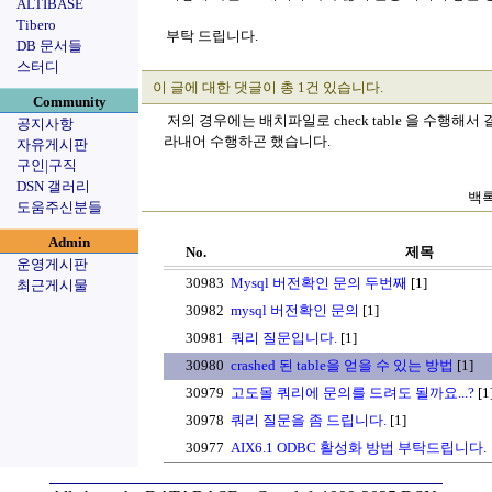
ALTIBASE
Tibero
부탁 드립니다.
DB 문서들
스터디
이 글에 대한 댓글이 총 1건 있습니다.
Community
저의 경우에는 배치파일로 check table 을 수행
공지사항
라내어 수행하곤 했습니다.
자유게시판
구인|구직
DSN 갤러리
백록
도움주신분들
Admin
No.
제목
운영게시판
30983
Mysql 버전확인 문의 두번째
[1]
최근게시물
30982
mysql 버전확인 문의
[1]
30981
쿼리 질문입니다.
[1]
30980
crashed 된 table을 얻을 수 있는 방법
[1]
30979
고도몰 쿼리에 문의를 드려도 될까요...?
[1
30978
쿼리 질문을 좀 드립니다.
[1]
30977
AIX6.1 ODBC 활성화 방법 부탁드립니다.