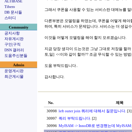
ALTIBASE
Tibero
그래서 쿠폰을 사용할 수 있는 서비스란 대메뉴를 
DB 문서들
스터디
다른부분은 모델링을 하였는데, 쿠폰을 어떻게 해야
하며, 특히 서비스가 문제입니다. 서비스는 더 생길
Community
공지사항
이것들 어떻게 모델링을 해야 할지 모르겠습니다.
자유게시판
구인|구직
지금 당장 생각이 드는것은 그냥 그대로 저장을 할까 생각
DSN 갤러리
토,일] <<이와 같이 할까?? 조금 무식할 수 있는 방
도움주신분들
Admin
도움 부탁드립니다..
운영게시판
최근게시물
감사합니다.
No.
제목
30998
left outer join 쿼리에 대해서 질문입니다.
[3]
30997
쿼리 부탁드립니다.
[2]
30996
MyISAM -> InnoDB로 변경했는데 MyI