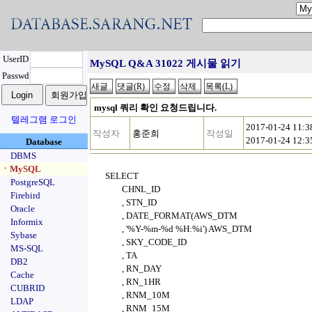
UserID
MySQL Q&A 31022 게시물 읽기
Passwd
mysql 쿼리 확인 요청드립니다.
텔레그램 로그인
2017-01-24 11:
작성자
홍준희
작성일
2017-01-24 12:
Database
DBMS
ㆍMySQL
SELECT
PostgreSQL
CHNL_ID
Firebird
, STN_ID
Oracle
, DATE_FORMAT(AWS_DTM
Informix
, '%Y-%m-%d %H:%i') AWS_DTM
Sybase
, SKY_CODE_ID
MS-SQL
, TA
DB2
, RN_DAY
Cache
, RN_1HR
CUBRID
, RNM_10M
LDAP
, RNM_15M