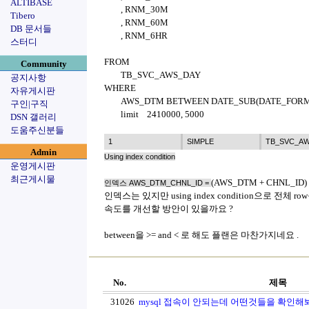
ALTIBASE
, RNM_30M
Tibero
, RNM_60M
DB 문서들
, RNM_6HR
스터디
FROM
Community
TB_SVC_AWS_DAY
공지사항
WHERE
자유게시판
AWS_DTM BETWEEN DATE_SUB(DATE_FORMAT
구인|구직
limit 2410000, 5000
DSN 갤러리
도움주신분들
1
SIMPLE
TB_SVC_A
Admin
Using index condition
운영게시판
최근게시물
(AWS_DTM + CHNL_
인덱스 AWS_DTM_CHNL_ID =
인덱스는 있지만 using index condition으로 전체 r
속도를 개선할 방안이 있을까요 ?
between을 >= and < 로 해도 플랜은 마찬가지네요 .
No.
제목
31026
mysql 접속이 안되는데 어떤것들을 확인해