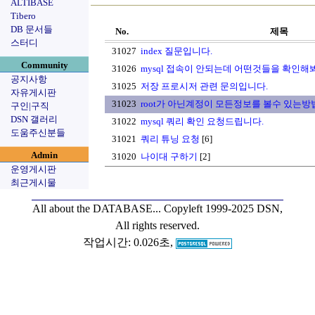
ALTIBASE
Tibero
DB 문서들
No.
제목
스터디
31027
index 질문입니다.
Community
31026
mysql 접속이 안되는데 어떤것들을 확인해
공지사항
31025
저장 프로시저 관련 문의입니다.
자유게시판
31023
root가 아닌계정이 모든정보를 볼수 있는방
구인|구직
DSN 갤러리
31022
mysql 쿼리 확인 요청드립니다.
도움주신분들
31021
쿼리 튜닝 요청
[6]
Admin
31020
나이대 구하기
[2]
운영게시판
최근게시물
All about the DATABASE...
Copyleft 1999-2025 DSN,
All rights reserved.
작업시간: 0.026초,