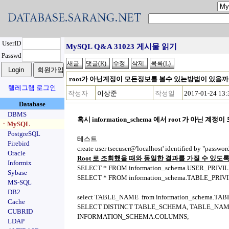
UserID
MySQL Q&A 31023 게시물 읽기
Passwd
root가 아닌계정이 모든정보를 볼수 있는방법이 있을까
텔레그램 로그인
작성자
이상준
작성일
2017-01-24 13:
Database
DBMS
혹시
information_schema
에서
root
가 아닌 계정이 
ㆍMySQL
PostgreSQL
테스트
Firebird
create user tsecuser@'localhost' identified by "password
Oracle
Root
로 조회했을 때와 동일한 결과를 가질 수 있도록
Informix
SELECT * FROM information_schema.USER_PRIVI
Sybase
SELECT * FROM information_schema.TABLE_PRIV
MS-SQL
DB2
select TABLE_NAME from information_schema.TA
Cache
SELECT DISTINCT TABLE_SCHEMA, TABLE_NA
CUBRID
INFORMATION_SCHEMA.COLUMNS;
LDAP