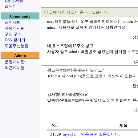
DB 문서들
스터디
이 글에 대한 댓글이 총 4건 있습니다.
Community
user 테이블을 보니 외부 클라이언트에서는 admi
공지사항
admin 사용자로 접속이 안되시는 상황인가요?
자유게시판
구인|구직
정상
DSN 갤러리
도움주신분들
네 호스트명에 IP주소 넣고
사용자 암호 admin 비밀번호 넣었는데 열기를 누르
Admin
김
운영게시판
최근게시물
윈도우 방화벽 문제는 아닐까요?
telnet이나 port ping등으로 포트가 개방되어 
정상
감사합니다 해결했어요
말씀하신대로 방화벽 문제 였네요 외부 방화벽이 특
김
No.
제목
31029
mysql c++ 연동 관련 질문입니다.