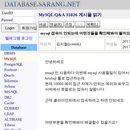
UserID
MySQL Q&A 31026 게시물 읽기
Passwd
mysql 접속이 안되는데 어떤것들을 확인해봐야 될까요
텔레그램 로그인
201
작성자
김지철(jcmmk)
작성일
201
Database
DBMS
ㆍMySQL
안녕하세요
PostgreSQL
Firebird
mssql 만 사용하다 이번에 mysql 사용할일이 있
Oracle
heidsql 툴로 접근하는데
Informix
현재 10060 에러 접근 자체가 안되는 에러와 싸우고
Sybase
서버에서 로컬로는 접속이 잘됩니다.
MS-SQL
DB2
근데 클라이언트에서 접속하려고 하면 안되네요.
Cache
CUBRID
LDAP
ALTIBASE
어떤부분을 확인해봐야 해결할수 있을가요?
Tibero