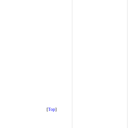
[
Top
]